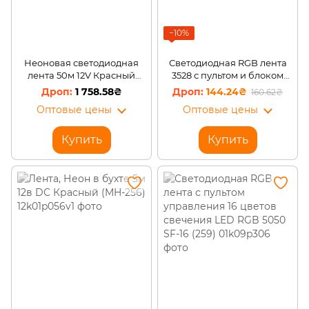
−10%
Неоновая светодиодная
Светодиодная RGB лента
лента 50м 12V Красный
3528 с пультом и блоком
(206)
питания 5м
1 758.58₴
144.24₴
160.62₴
Оптовые цены
Оптовые цены
Купить
Купить