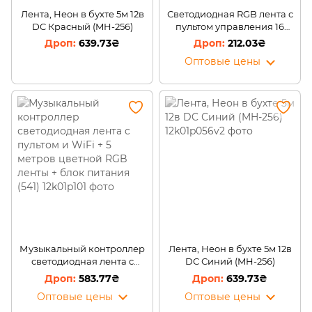
Лента, Неон в бухте 5м 12в
Светодиодная RGB лента с
DC Красный (MH-256)
пультом управления 16
цветов свечения LED RGB
639.73₴
212.03₴
5050 SF-16 (259)
Оптовые цены
Музыкальный контроллер
Лента, Неон в бухте 5м 12в
светодиодная лента c
DC Синий (MH-256)
пультом и WiFi + 5 метров
583.77₴
639.73₴
цветной RGB ленты + блок
Оптовые цены
Оптовые цены
питания (541)