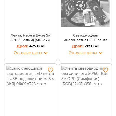
Лента, Неон в Бухте 5м
Светодиодная
220V (Белый) (MH-256)
многоцветная LED лента
подсветка от USB bluetooth
425.88₴
212.03₴
Led Mood Light 5 м с
Оптовые цены
Оптовые цены
пультом управления (ЖЯ)