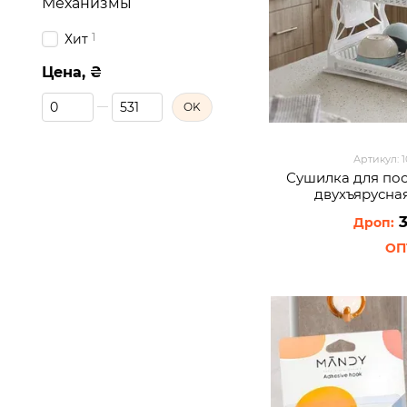
Механизмы
1
Хит
Цена, ₴
От Цена, ₴
До Цена, ₴
OK
Артикул: 
Сушилка для по
двухъярусная
3