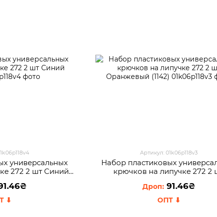
01k06p118v4
Артикул: 01k06p118v3
ых универсальных
Набор пластиковых универса
ке 272 2 шт Синий
крючков на липучке 272 2 
142)
Оранжевый (1142)
91.46₴
91.46₴