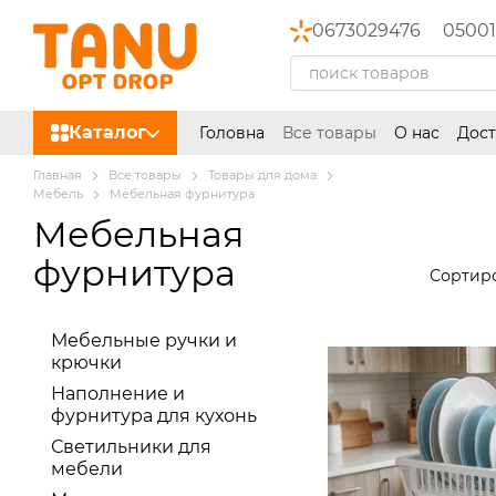
Перейти к основному контенту
0673029476
05001
Каталог
Головна
Все товары
О нас
Дост
Главная
Все товары
Товары для дома
Мебель
Мебельная фурнитура
Мебельная
фурнитура
Сортиро
Мебельные ручки и
крючки
Наполнение и
фурнитура для кухонь
Светильники для
мебели