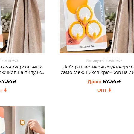
01k06p116v3
Артикул: 01k06p116v2
ых универсальных
Набор пластиковых универса
рючков на липучке
самоклеющихся крючков на л
 Оранжевый (1142)
273 3 шт Круглые Желтый (11
67.34₴
67.34₴