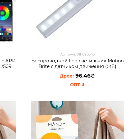
Артикул: 01k09p345
 с APP
Беспроводной Led светильник Motion
 /509
Brite с датчиком движения (ЖЯ)
96.46₴