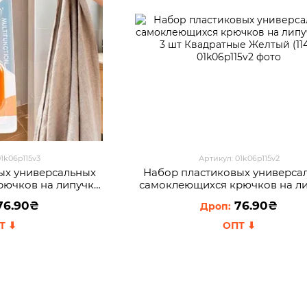
01k06p115v3
Артикул: 01k06p115v2
ых универсальных
Набор пластиковых универса
рючков на липучке
самоклеющихся крючков на л
ые Оранжевый (1142)
273 3 шт Квадратные Желтый (
76.90₴
76.90₴