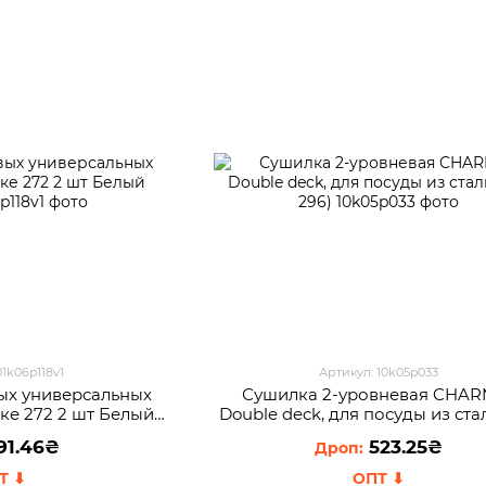
01k06p118v1
Артикул: 10k05p033
ых универсальных
Сушилка 2-уровневая CHAR
ке 272 2 шт Белый
Double deck, для посуды из ста
142)
296)
91.46₴
523.25₴