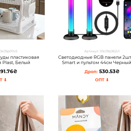
10k05p011v5
Артикул: 01k09p362v1
суды пластиковая
Светодиодные RGB панели 2шт
 Plast, Белый
Smart и пультом 44см Черный
91.76₴
530.53₴