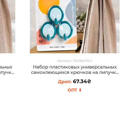
Артикул: 01k06p116v1
льных
Набор пластиковых универсальных
ипучке
самоклеющихся крючков на липучке
42)
273 3 шт Круглые Синий (1142)
67.34₴