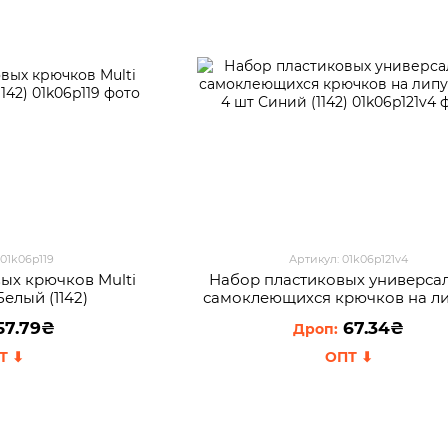
 01k06p119
Артикул: 01k06p121v4
ых крючков Multi
Набор пластиковых универса
Белый (1142)
самоклеющихся крючков на л
271 4 шт Синий (1142)
57.79₴
67.34₴