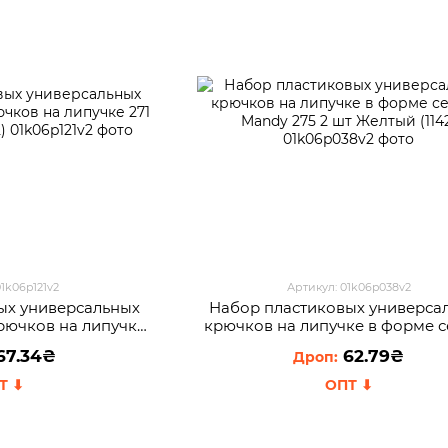
01k06p121v2
Артикул: 01k06p038v2
ых универсальных
Набор пластиковых универса
рючков на липучке
крючков на липучке в форме 
елтый (1142)
Mandy 275 2 шт Желтый (114
67.34₴
62.79₴