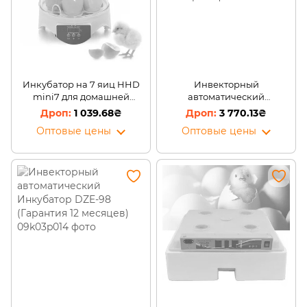
Инкубатор на 7 яиц HHD
Инвекторный
mini7 для домашней
автоматический
инкубации и
Инкубатор DZE-48/24
1 039.68₴
3 770.13₴
педагогических
(Гарантия 12 месяцев)
Оптовые цены
Оптовые цены
экспериментов, Желтый