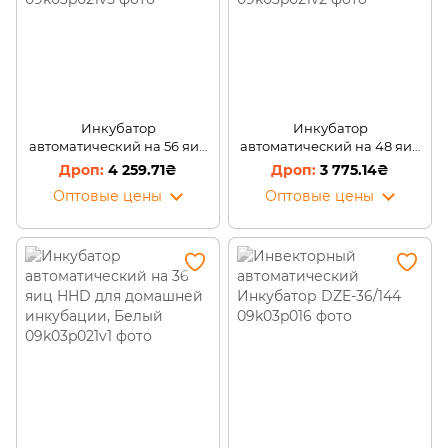
Инкубатор
Инкубатор
автоматический на 56 яиц
автоматический на 48 яиц
HHD для домашней
HHD для домашней
4 259.71₴
3 775.14₴
инкубации, Желтый
инкубации, Желтый
Оптовые цены
Оптовые цены