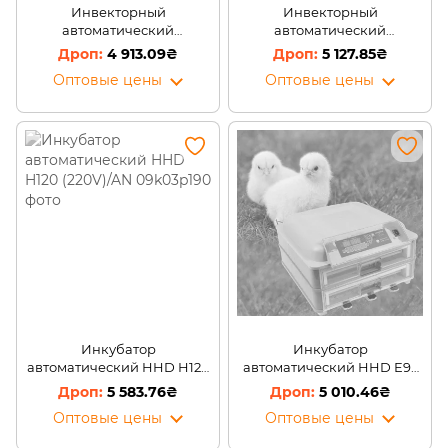
Инвекторный
Инвекторный
автоматический
автоматический
Инкубатор DZE-98
Инкубатор DZE-63/248
4 913.09₴
5 127.85₴
(Гарантия 12 месяцев)
(Гарантия 12 месяцев)
Оптовые цены
Оптовые цены
Инкубатор
Инкубатор
автоматический HHD H120
автоматический HHD E92
(220V)/AN
(220V) с двумя
5 583.76₴
5 010.46₴
выдвижными лотками/AN
Оптовые цены
Оптовые цены