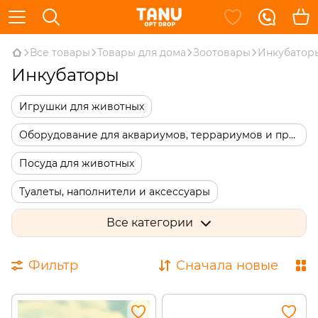
Все товары
Товары для дома
Зоотовары
Инкубатор
Инкубаторы
Игрушки для животных
Оборудование для аквариумов, террариумов и прудов
Посуда для животных
Туалеты, наполнители и аксессуары
Уход и гигиена
Инструменты для груминга
Все категории
Аксессуары и одежда для животных
Инкубаторы
Фильтр
Сначала новые
Аквариумы
Спальные места, переноски, будки