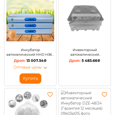
Инкубатор
Инвекторный
автоматический HHD H360
автоматический
(220V)/AN
Инкубатор DZE-110
13 007.54₴
5 483.66₴
Оптовые цены
Купить