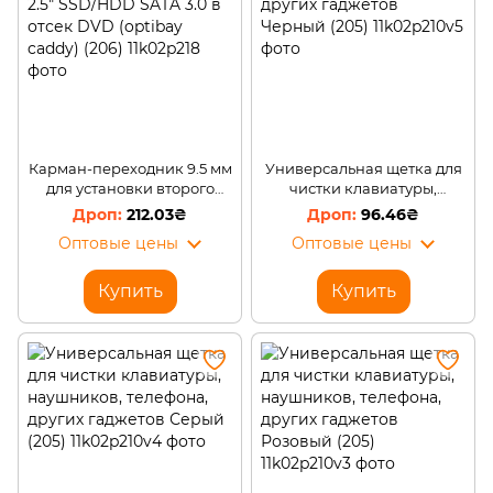
Карман-переходник 9.5 мм
Универсальная щетка для
для установки второго
чистки клавиатуры,
жесткого диска 2.5"
наушников, телефона,
212.03₴
96.46₴
SSD/HDD SATA 3.0 в отсек
других гаджетов Черный
Оптовые цены
Оптовые цены
DVD (optibay caddy) (206)
(205)
Купить
Купить