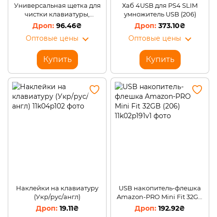
Универсальная щетка для
Хаб 4USB для PS4 SLIM
чистки клавиатуры,
умножитель USB (206)
наушников, телефона,
96.46₴
373.10₴
других гаджетов Голубой
Оптовые цены
Оптовые цены
(205)
Купить
Купить
Наклейки на клавиатуру
USB накопитель-флешка
(Укр/рус/англ)
Amazon-PRO Mini Fit 32GB
(206)
19.11₴
192.92₴