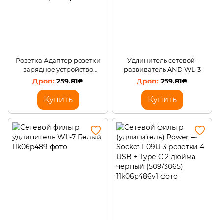
Розетка Адаптер розетки
Удлинитель сетевой-
зарядное устройство
развиватель AND WL-3
Удлинитель с 3 розетками
259.81₴
259.81₴
black AND 5378
Купить
Купить