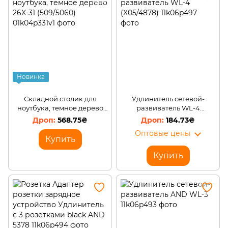
Новинка
Складной столик для
Удлинитель сетевой-
ноутбука, темное дерево
развиватель WL-4
26X-31 (509/5060)
(X05/4878)
568.75₴
184.73₴
Оптовые цены
Купить
Купить