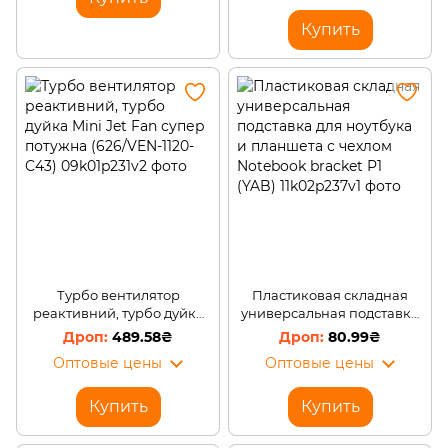
Купить
Турбо вентилятор
Пластиковая складная
реактивний, турбо дуйка
универсальная подставка
Mini Jet Fan супер потужна
для ноутбука и планшета с
489.58₴
80.99₴
(626/VEN-1120-C43)
чехлом Notebook bracket
Оптовые цены
Оптовые цены
P1 (YAB)
Купить
Купить