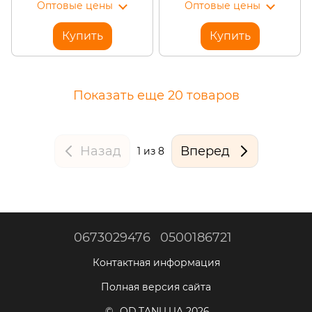
Оптовые цены
Оптовые цены
Купить
Купить
Показать еще 20 товаров
Назад
Вперед
1
из 8
0673029476
0500186721
Контактная информация
Полная версия сайта
© OD.TANU.UA 2026