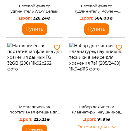
Сетевой фильтр
Сетевой фильтр
удлинитель WL-7 Белый
(удлинитель) Power —
Socket F09U 3 розетки 4
326.24₴
364.00₴
USB + Type-C 2 дюйма
черный (509/3065)
Купить
Купить
Металлическая
Набор для чистки
портативная флешка для
клавиатуры, наушников,
хранения данных TG 32GB
техники в кейсе для
225.23₴
91.91₴
(206)
хранения 7в1 (205/2460)
Оптовые цены
Купить