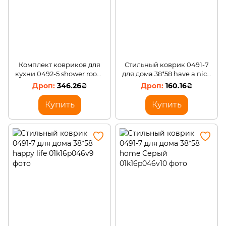
Комплект ковриков для
Стильный коврик 0491-7
кухни 0492-5 shower room
для дома 38*58 have a nice
Синий
day
346.26₴
160.16₴
Купить
Купить