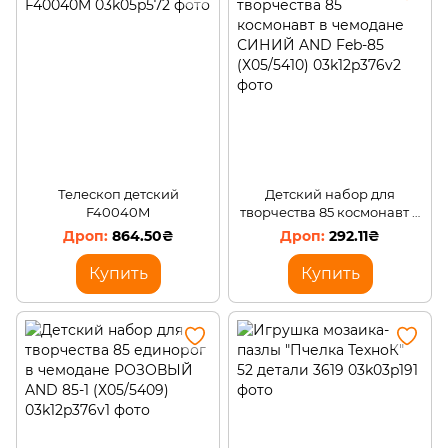
Телескоп детский
Детский набор для
F40040M
творчества 85 космонавт в
чемодане СИНИЙ AND
864.50₴
292.11₴
Feb-85 (Х05/5410)
Купить
Купить