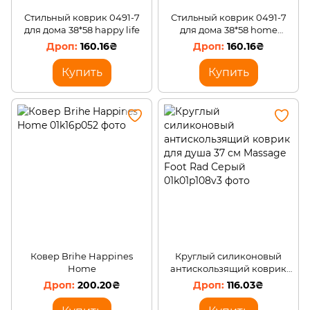
Стильный коврик 0491-7
Стильный коврик 0491-7
для дома 38*58 happy life
для дома 38*58 home
Серый
160.16₴
160.16₴
Купить
Купить
Ковер Brihe Happines
Круглый силиконовый
Home
антискользящий коврик
для душа 37 см Massage
200.20₴
116.03₴
Foot Rad Серый