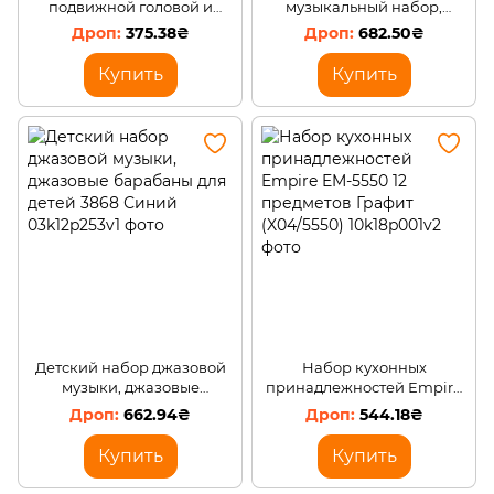
подвижной головой и
музыкальный набор,
шнурком для тягания
джазовых барабанов для
375.38₴
682.50₴
KH22/001
детей 3868 Розовый
Купить
Купить
Детский набор джазовой
Набор кухонных
музыки, джазовые
принадлежностей Empire
барабаны для детей 3868
EM-5550 12 предметов
662.94₴
544.18₴
Синий
Графит (X04/5550)
Купить
Купить