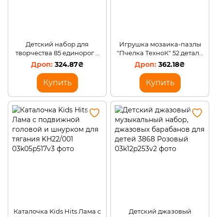
Детский набор для
Игрушка мозаика-пазлы
творчества 85 единорог в
"Пчелка ТехноК" 52 детали
чемодане РОЗОВЫЙ AND
3619
324.87₴
362.18₴
85-1 (Х05/5409)
Купить
Купить
Каталочка Kids Hits Лама с
Детский джазовый