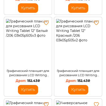
Купить
Купить
Графический планшет для
Графический планшет для
рисования LCD Writing
рисования LCD Writing
Tablet 12" Белый /206
Tablet 12" Красный /206
152.43₴
152.43₴
Купить
Купить