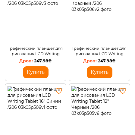
Графический планшет для
Графический планшет для
рисования LCD Writing
рисования LCD Writing
Tablet 16" Белый /206
Tablet 16" Красный /206
247.98₴
247.98₴
Купить
Купить