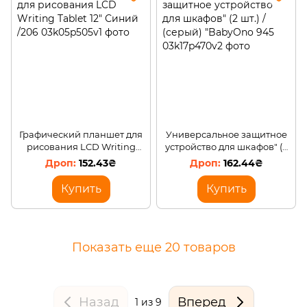
Графический планшет для
Универсальное защитное
рисования LCD Writing
устройство для шкафов" (2
Tablet 12" Синий /206
шт.) / (серый) "BabyOno 945
152.43₴
162.44₴
Купить
Купить
Показать еще 20 товаров
Назад
Вперед
1
из 9