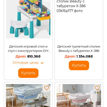
Детский игровой стол и
Детский туалетный столик
стул с конструктором DIY
Beauty с табуретом X-386
10350A-Q03B, 108 деталей
810.36₴
1 354.08₴
Оптовые цены
Купить
Купить