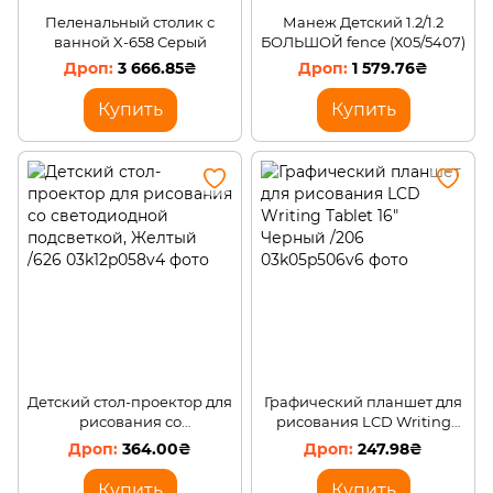
Пеленальный столик с
Манеж Детский 1.2/1.2
ванной X-658 Серый
БОЛЬШОЙ fence (Х05/5407)
3 666.85₴
1 579.76₴
Купить
Купить
Детский стол-проектор для
Графический планшет для
рисования со
рисования LCD Writing
светодиодной подсветкой,
Tablet 16" Черный /206
364.00₴
247.98₴
Желтый /626
Купить
Купить