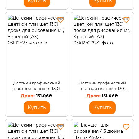
Купить
Купить
Детский графический
Детский графический
цветной планшет 1301
цветной планшет 1301
доска для рисования 13",
доска для рисования 13",
151.06₴
151.06₴
Зеленый (AX)
Красный (AX)
Купить
Купить