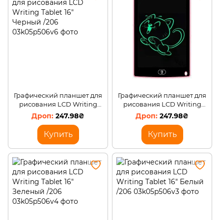
Графический планшет для
Графический планшет для
рисования LCD Writing
рисования LCD Writing
Tablet 16" Черный /206
Tablet 16" Розовый /206
247.98₴
247.98₴
Купить
Купить