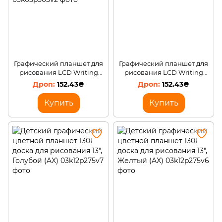
Графический планшет для
Графический планшет для
рисования LCD Writing
рисования LCD Writing
Tablet 12" Красный /206
Tablet 12" Синий /206
152.43₴
152.43₴
Купить
Купить