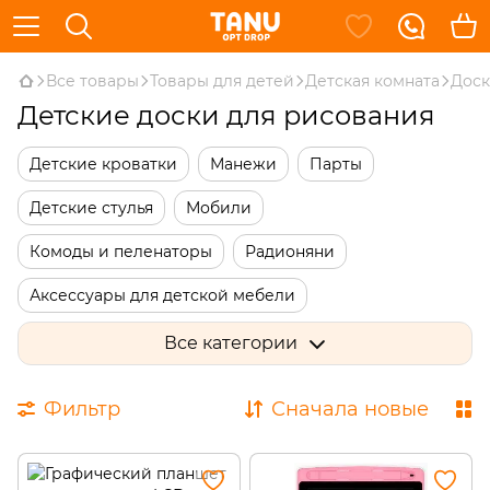
Все товары
Товары для детей
Детская комната
Доск
Детские доски для рисования
Детские кроватки
Манежи
Парты
Детские стулья
Мобили
Комоды и пеленаторы
Радионяни
Аксессуары для детской мебели
Столы для творчества
Детская безопасность
Все категории
Ящики для игрушек
Мольберты детские
Фильтр
Сначала новые
Доски для рисования