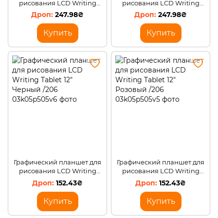
рисования LCD Writing
рисования LCD Writing
Tablet 16" Красный /206
Tablet 16" Синий /206
247.98₴
247.98₴
Купить
Купить
Графический планшет для
Графический планшет для
рисования LCD Writing
рисования LCD Writing
Tablet 12" Черный /206
Tablet 12" Розовый /206
152.43₴
152.43₴
Купить
Купить