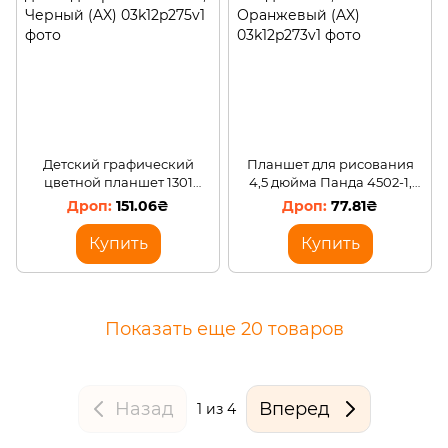
Детский графический
Планшет для рисования
цветной планшет 1301
4,5 дюйма Панда 4502-1,
доска для рисования 13",
Оранжевый (AX)
151.06₴
77.81₴
Черный (AX)
Купить
Купить
Показать еще 20 товаров
Назад
Вперед
1
из 4