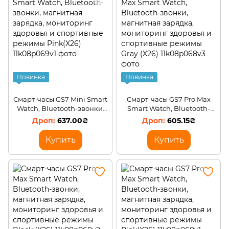
Офис, школа, книги, творчество
Товары для бизнеса
Амуниция
Новинка
Новинка
Смарт-часы GS7 Mini Smart
Смарт-часы GS7 Pro Max
Watch, Bluetooth-звонки,
Smart Watch, Bluetooth-
магнитная зарядка,
звонки, магнитная
637.00₴
605.15₴
мониторинг здоровья и
зарядка, мониторинг
спортивные режимы
здоровья и спортивные
Купить
Купить
Pink(X26)
режимы Gray (X26)