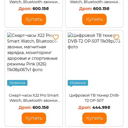
Watch, Bluetooth-звонки,
Watch, Bluetooth-звонки,
магнитная зарядка,
магнитная зарядка,
600.15₴
600.15₴
мониторинг здоровья и
мониторинг здоровья и
спортивные режимы Gray
спортивные режимы
Купить
Купить
(X26)
Black(X26)
Новинка
Новинка
Смарт-часы X22 Pro Smart
Цифровой ТВ тюнер DVB-
Watch, Bluetooth-звонки,
T2 ОР-507
магнитная зарядка,
600.15₴
444.99₴
мониторинг здоровья и
спортивные режимы Pink
Купить
Купить
(X26)