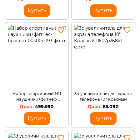
(Х05/4337)
Купить
Купить
Набор спортивный №1
3d увеличитель для экрана
наушники+фитнес-
телефона 10" Красный
браслет
499.59₴
85.09₴
Купить
Купить