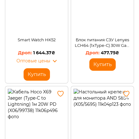
Smart Watch HK52
Блок питания СЗУ Lenyes
LCH64 (1хType-C) 30W GaN
PD (X06/34578)
1 644.37₴
477.75₴
Оптовые цены
Купить
Купить