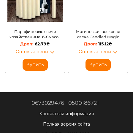
Парафиновые свечи
Магическая восковая
хозяйственные, 6-8 часов
свеча Candled Magic
горения, 15 см
меняющая цвет, 7 цветов
62.79₴
115.12₴
(205)
Оптовые цены
Оптовые цены
Купить
Купить
0673029476
0500186721
Контактная информация
Полная версия сайта