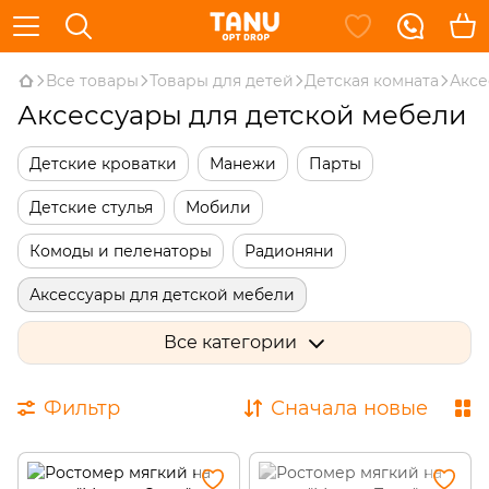
Все товары
Товары для детей
Детская комната
Аксе
Аксессуары для детской мебели
Детские кроватки
Манежи
Парты
Детские стулья
Мобили
Комоды и пеленаторы
Радионяни
Аксессуары для детской мебели
Столы для творчества
Детская безопасность
Все категории
Ящики для игрушек
Мольберты детские
Фильтр
Сначала новые
Доски для рисования