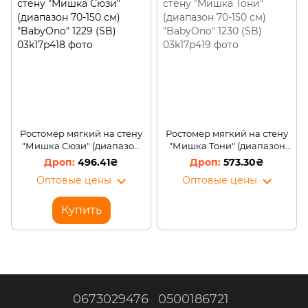
Ростомер мягкий на стену
Ростомер мягкий на стену
"Мишка Сюзи" (диапазон
"Мишка Тони" (диапазон
70-150 см) "BabyOno" 1229
70-150 см) "BabyOno" 1230
496.41₴
573.30₴
(SB)
(SB)
Оптовые цены
Оптовые цены
Купить
0673029476
0500186721