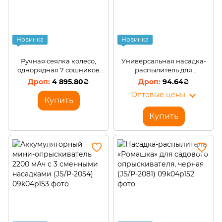
Новинка
Новинка
Ручная сеялка колесо,
Универсальная насадка-
однорядная 7 сошников
распылитель для
2176 (JS/Р-2176)
опрыскивателя ( JS/Р-1833)
4 895.80₴
94.64₴
Оптовые цены
Купить
Купить