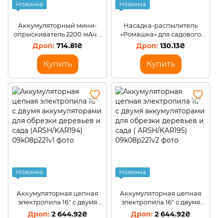
Новинка
Новинка
Аккумуляторный мини-
Насадка-распылитель
опрыскиватель 2200 мАч с
«Ромашка» для садового
3 сменными насадками (JS/
опрыскивателя, черная
714.81₴
130.13₴
Р-2054)
(JS/Р-2081)
Купить
Купить
Новинка
Новинка
Аккумуляторная цепная
Аккумуляторная цепная
электропила 16" с двумя
электропила 16" с двумя
аккумуляторами для
аккумуляторами для
2 644.92₴
2 644.92₴