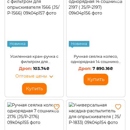
Офис, школа, книги, творчество
Товары для бизнеса
Амуниция
Новинка
Новинка
Усиленная кран-ручка с
Ручная сеялка колесо,
фильтром для
однорядная 14 сошников
опрыскивателя 1566 (JS/
2197 ( JS/Р-2197)
103.74₴
7 890.16₴
Р-1566)
Оптовые цены
Купить
Купить