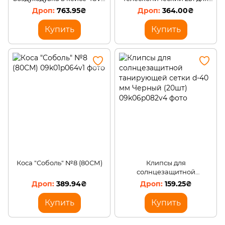
2 АКБ
сада сучкорез пила с
763.95₴
364.00₴
длинным тросом до 3
метров
Купить
Купить
Коса "Соболь" №8 (80СМ)
Клипсы для
солнцезащитной
танирующей сетки d-40
389.94₴
159.25₴
мм Черный (20шт)
Купить
Купить