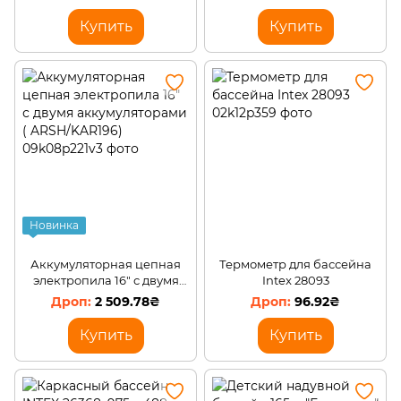
обрезки деревьев и сада
обрезки деревьев и сада (
(ARSH/KAR194)
ARSH/KAR195)
Купить
Купить
Новинка
Аккумуляторная цепная
Термометр для бассейна
электропила 16" с двумя
Intex 28093
аккумуляторами (
2 509.78₴
96.92₴
ARSH/KAR196)
Купить
Купить