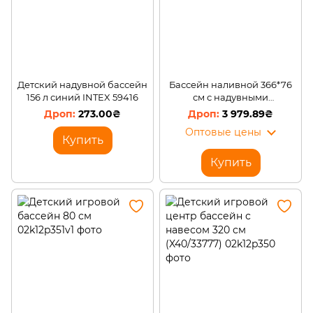
Детский надувной бассейн
Бассейн наливной 366*76
156 л синий INTEX 59416
см с надувными
бортиками (X40/33773)
273.00₴
3 979.89₴
Оптовые цены
Купить
Купить