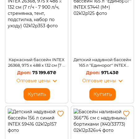
Каркасный бассейн INTEX
Детский надувной бассейн
26368, 975 х 488 х 132 см (7 г/
165 л "Единорог" INTEX
ч - 7 900 л/ч, стремянка,
57441 (М+)
75 199.67₴
971.43₴
тент, подстилка, набор по
Оптовые цены
Оптовые цены
уходу)
Купить
Купить