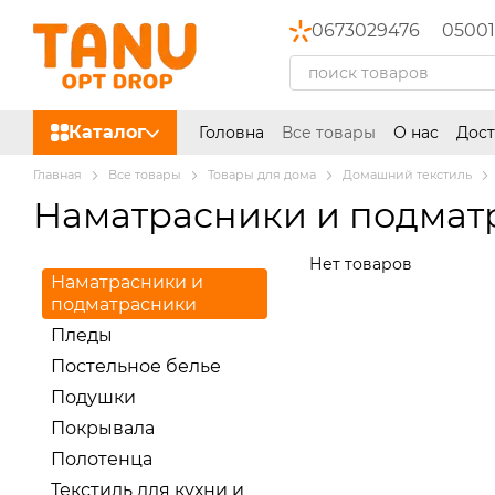
Перейти к основному контенту
0673029476
05001
Каталог
Головна
Все товары
О нас
Дост
Главная
Все товары
Товары для дома
Домашний текстиль
Наматрасники и подмат
Нет товаров
Наматрасники и
подматрасники
Пледы
Постельное белье
Подушки
Покрывала
Полотенца
Текстиль для кухни и