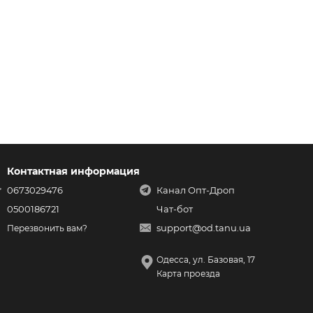
Контактная информация
0673029476
Канал Опт-Дроп
0500186721
Чат-бот
support@od.tanu.ua
Перезвонить вам?
Одесcа, ул. Базовая, 17
Карта проезда