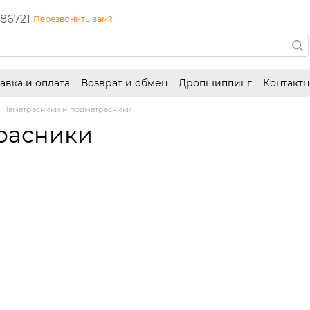
86721
Перезвонить вам?
авка и оплата
Возврат и обмен
Дропшиппинг
Контакт
Наматрасники и подматрасники
расники