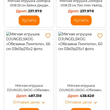
Мягкая игрушка Zootopia
Мягкая игрушка Zootopia
008 25 см Зайка Джуди
008 25 см Лис Ник Уайлд
Хопс (AX/6408)
(AX/6408)
237.97₴
237.97₴
Купить
Купить
Мягкая игрушка
Мягкая игрушка
DJUNGELSKOG «Обезьяна
DJUNGELSKOG «Обезьяна
Лимпопо», 66 см
Лимпопо», 60 см
487.31₴
438.62₴
Оптовые цены
Оптовые цены