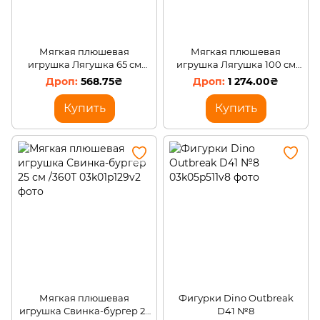
Мягкая плюшевая
Мягкая плюшевая
игрушка Лягушка 65 см
игрушка Лягушка 100 см
/360T
/360T
568.75₴
1 274.00₴
Купить
Купить
Мягкая плюшевая
Фигурки Dino Outbreak
игрушка Свинка-бургер 25
D41 №8