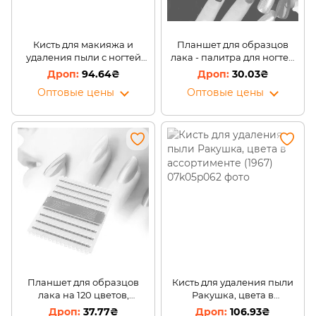
Кисть для макияжа и
Планшет для образцов
удаления пыли с ногтей
лака - палитра для ногтей
Fish Brushes, цвета в
Корона (1967)
94.64₴
30.03₴
ассортименте (1967)
Оптовые цены
Оптовые цены
Планшет для образцов
Кисть для удаления пыли
лака на 120 цветов,
Ракушка, цвета в
синий/color card (1967)
ассортименте (1967)
37.77₴
106.93₴