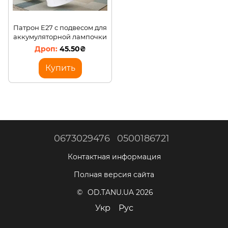
Патрон E27 с подвесом для
аккумуляторной лампочки
45.50₴
Купить
0673029476
0500186721
Контактная информация
Полная версия сайта
© OD.TANU.UA 2026
Укр
Рус