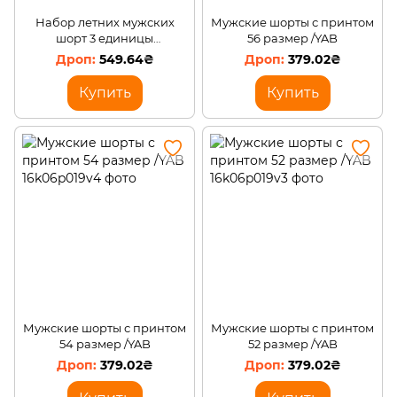
Набор летних мужских
Мужские шорты с принтом
шорт 3 единицы
56 размер /YAB
(случайная модель) размер
549.64₴
379.02₴
48 /BOT
Купить
Купить
Мужские шорты с принтом
Мужские шорты с принтом
54 размер /YAB
52 размер /YAB
379.02₴
379.02₴