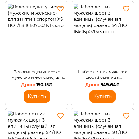
Велосипедки унисекс
Набор летних мужских
(мужские и женские) для
шорт 3 единицы
занятий спортом XS
(случайная модель) размер
150.15₴
549.64₴
BOT/L8
54 /BOT
Купить
Купить