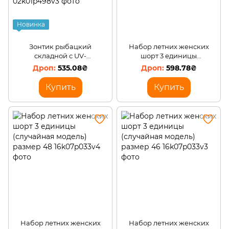
Новинка
Зонтик рыбацкий
Набор летних женских
складной с UV-
шорт 3 единицы
напылением и
(случайная модель) размер
535.08₴
598.78₴
регулируемым наклоном
50
купола, 1,6 м, в чехле,
Купить
Купить
камуфляж лесной.
Набор летних женских
Набор летних женских