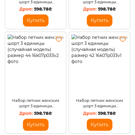
шорт 3 единицы
шорт 3 единицы
(случайная модель) размер
(случайная модель) размер
598.78₴
598.78₴
48
46
Купить
Купить
Набор летних женских
Набор летних женских
шорт 3 единицы
шорт 3 единицы
(случайная модель) размер
(случайная модель) размер
598.78₴
598.78₴
44
42
Купить
Купить