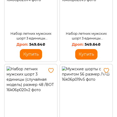
Набор летних мужских
Набор летних мужских
шорт 3 единицы
шорт 3 единицы
(случайная модель) размер
(случайная модель) размер
549.64₴
549.64₴
52 /BOT
50 /BOT
Купить
Купить