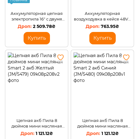
Аккумуляторная цепная
Аккумуляторная
электропила 16" с двумя
воздуходувка в кейсе 48Vh
аккумуляторами (
2 АКБ
2 509.78₴
763.95₴
ARSH/KAR196)
Купить
Купить
Цепная акб Пила 8
Цепная акб Пила 8
дюймов мини масляная
дюймов мини масляная
Smart 2 акб Желтый
Smart 2 акб Синий
1 121.12₴
1 121.12₴
(JM/5479)
(JM/5480)