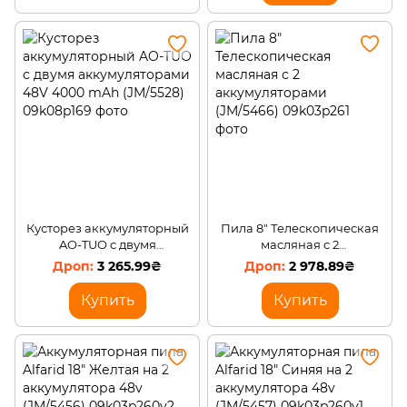
Кусторез аккумуляторный
Пила 8" Телескопическая
AO-TUO с двумя
масляная с 2
аккумуляторами 48V 4000
аккумуляторами (JM/5466)
3 265.99₴
2 978.89₴
mAh (JM/5528)
Купить
Купить