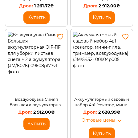
колесах на 2 АКБ триммер
QIF-11F для уборки листьев
1 261.72₴
2 912.00₴
(JM/5527)
снега + 2 аккумулятора
(JM/602
Купить
Купить
Воздуходувка Синяя
Аккумуляторный садовый
Большая аккумуляторная
набор 4в1 (секатор, мини-
QIF-11F для уборки листьев
пила, триммер,
2 912.00₴
2 628.99₴
снега + 2 аккумулятора
воздуходувка) (JM/5452)
Оптовые цены
(JM/6026)
Купить
Купить