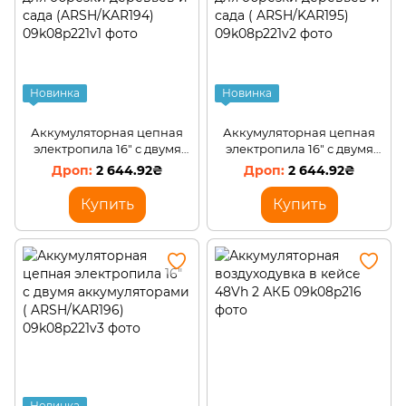
Новинка
Новинка
Аккумуляторная цепная
Аккумуляторная цепная
электропила 16" с двумя
электропила 16" с двумя
аккумуляторами для
аккумуляторами для
2 644.92₴
2 644.92₴
обрезки деревьев и сада
обрезки деревьев и сада (
(ARSH/KAR194)
ARSH/KAR195)
Купить
Купить
Новинка