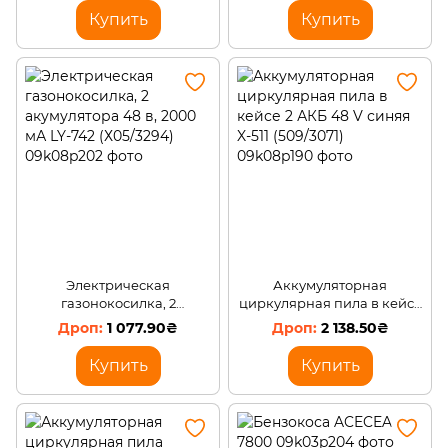
Купить
Купить
Электрическая
Аккумуляторная
газонокосилка, 2
циркулярная пила в кейсе
акумулятора 48 в, 2000 мА
2 АКБ 48 V синяя X-511
1 077.90₴
2 138.50₴
LY-742 (Х05/3294)
(509/3071)
Купить
Купить