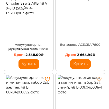
Аккумуляторная
Бензокоса ACECEA 7800
циркулярная пила Circular
Saw 2 АКБ 48 V X-510
2 548.00₴
2 664.94₴
(509/4714)
Купить
Купить