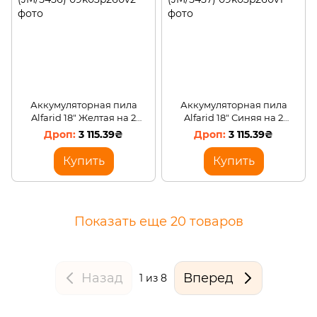
Аккумуляторная пила
Аккумуляторная пила
Alfarid 18" Желтая на 2
Alfarid 18" Синяя на 2
аккумулятора 48v
аккумулятора 48v
3 115.39₴
3 115.39₴
(JM/5456)
(JM/5457)
Купить
Купить
Показать еще 20 товаров
Назад
Вперед
1
из 8