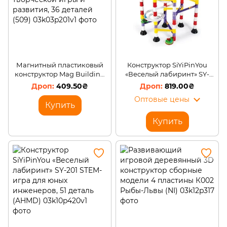
Магнитный пластиковый
Конструктор SiYiPinYou
конструктор Mag Building
«Веселый лабиринт» SY-
магнитный для творческой
205 STEM-игра для юных
409.50₴
819.00₴
игры и развития, 36
инженеров, 136 деталей
Оптовые цены
деталей (509)
(AHMD)
Купить
Купить