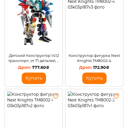
Детский Конструктор 1412
Конструктор фигурка Next
транспорт, от 71 деталей, 6
Knights TM8002-4
шт (6 видов) в дисплее 22-
777.60₴
172.90₴
10-29 см/I24
Купить
Купить