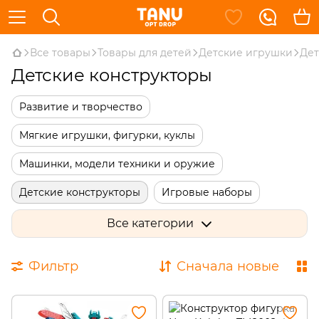
Все товары
Товары для детей
Детские игрушки
Дет
Детские конструкторы
Развитие и творчество
Мягкие игрушки, фигурки, куклы
Машинки, модели техники и оружие
Детские конструкторы
Игровые наборы
Спиннеры
Все категории
Игрушки для пляжа, песочницы и ванной
Фильтр
Сначала новые
Волшебные палочки
Робототехника