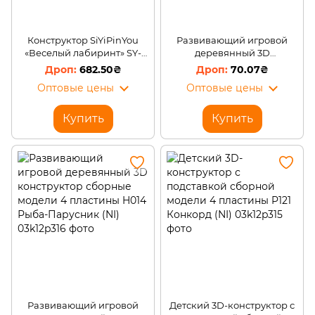
Конструктор SiYiPinYou
Развивающий игровой
«Веселый лабиринт» SY-
деревянный 3D
201 STEM-игра для юных
конструктор сборные
682.50₴
70.07₴
инженеров, 51 деталь
модели 4 пластины К002
Оптовые цены
Оптовые цены
(AHMD)
Рыбы-Львы (NI)
Купить
Купить
Развивающий игровой
Детский 3D-конструктор с