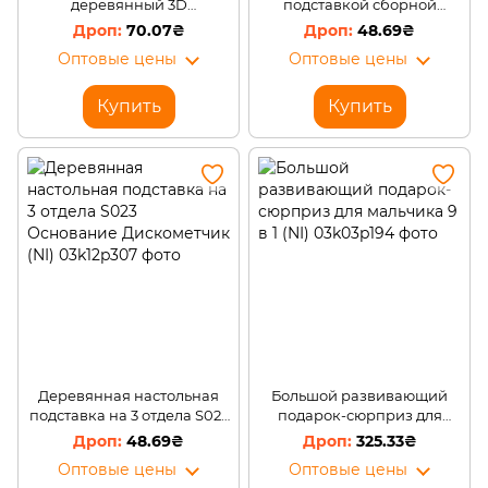
деревянный 3D
подставкой сборной
конструктор сборные
модели 4 пластины P121
70.07₴
48.69₴
модели 4 пластины H014
Конкорд (NI)
Оптовые цены
Оптовые цены
Рыба-Парусник (NI)
Купить
Купить
Деревянная настольная
Большой развивающий
подставка на 3 отдела S023
подарок-сюрприз для
Основание Дискометчик
мальчика 9 в 1 (NI)
48.69₴
325.33₴
(NI)
Оптовые цены
Оптовые цены