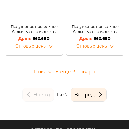
Полуторное постельное
Полуторное постельное
белье 150х210 KOLOCO
белье 150х210 KOLOCO
Белая/06-54 (5)
(Черно-белая)/06-54 (4)
963.69₴
963.69₴
Оптовые цены
Оптовые цены
Показать еще 3 товара
Назад
Вперед
1
из 2