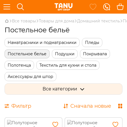
Все товары
Товары для дома
Домашний текстиль
П
Постельное бельё
Наматрасники и подматрасники
Пледы
Постельное белье
Подушки
Покрывала
Полотенца
Текстиль для кухни и стола
Аксессуары для штор
Детский текстиль и матрасы
Простыни
Все категории
Фильтр
Сначала новые