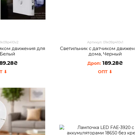
01k09p410v2
Артикул: 01k09p410v1
чиком движения для
Светильник с датчиком движен
 Белый
дома, Черный
89.28₴
189.28₴