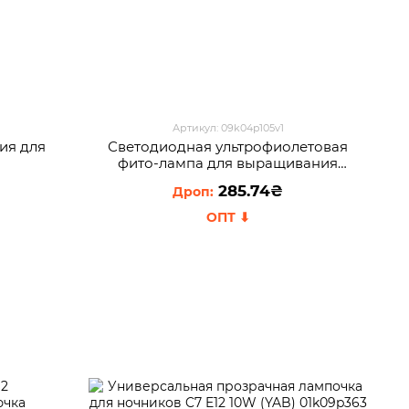
Артикул: 09k04p105v1
ия для
Светодиодная ультрофиолетовая
фито-лампа для выращивания
растений FITOLAMP 2 LED
285.74₴