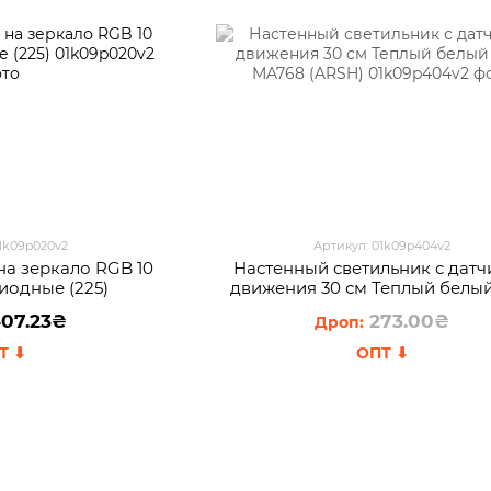
01k09p020v2
Артикул: 01k09p404v2
на зеркало RGB 10
Настенный светильник с дат
иодные (225)
движения 30 см Теплый белый
MA768 (ARSH)
07.23₴
273.00₴