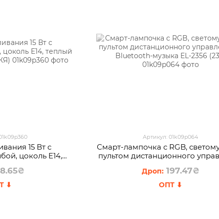
 01k09p360
Артикул: 01k09p064
вания 15 Вт с
Смарт-лампочка с RGB, светом
бой, цоколь E14,
пультом дистанционного упра
700K, 220V (ЖЯ)
и Bluetooth-музыка EL-2356 (
8.65₴
197.47₴