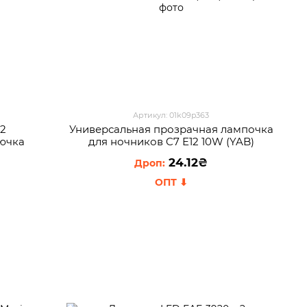
Артикул: 01k09p363
 2
Универсальная прозрачная лампочка
рючка
для ночников C7 E12 10W (YAB)
24.12₴