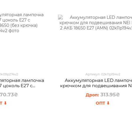
01k09p274v2
Артикул: 02k11p194v2
ляторная лампочка
Аккумуляторная LED лампоч
7 цоколь Е27 с
крючком для подвешивания N
8650 (без крючка)
E05 2 АКБ 18650 E27 (AMN
70.73₴
313.95₴