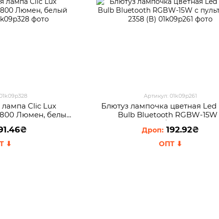
 01k09p328
Артикул: 01k09p261
лампа Clic Lux
Блютуз лампочка цветная Led 
 1800 Люмен, белый
Bulb Bluetooth RGBW-15W
 (AMN)
пультом/EL-2358 (B)
91.46₴
192.92₴