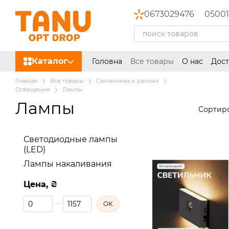
Перейти к основному контенту
0673029476
05001
Каталог
Головна
Все товары
О нас
Дост
Главная
Все товары
Сантехника и ремонт
Освещение
Лампы
Лампы
Сортиро
Светодиодные лампы
(LED)
Лампы накаливания
Цена, ₴
От Цена, ₴
До Цена, ₴
OK