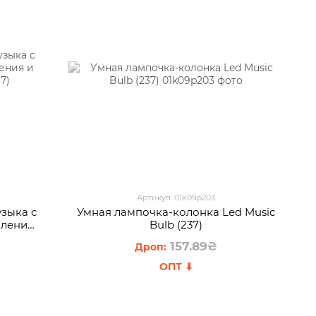
Артикул: 01k09p203
узыка с
Умная лампочка-колонка Led Music
вления
Bulb (237)
237)
157.89₴