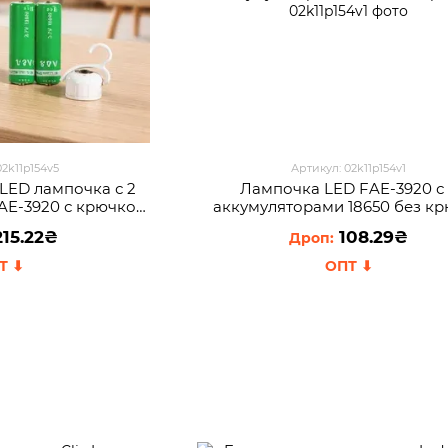
02k11p154v5
Артикул: 02k11p154v1
LED лампочка с 2
Лампочка LED FAE-3920 с
AE-3920 с крючком
аккумуляторами 18650 без к
лючателем
15.22₴
108.29₴