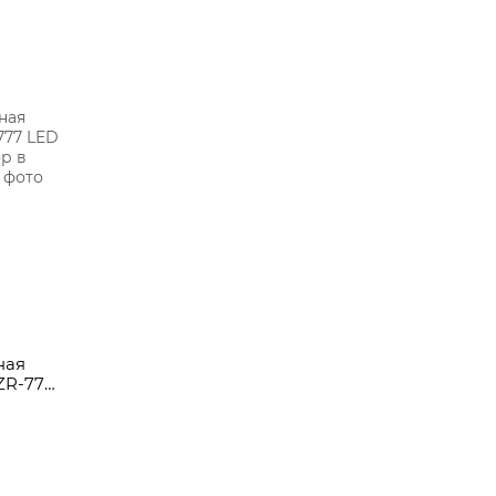
ная
ZR-777
ятор в