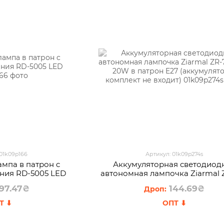
 01k09p166
Артикул: 01k09p274s
ампа в патрон c
Аккумуляторная светодиод
ения RD-5005 LED
автономная лампочка Ziarmal 
LED 20W в патрон E27 (аккумул
97.47₴
144.69₴
комплект не входит)