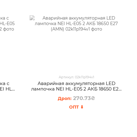
Артикул: 02k11p194v1
ка с
Аварийная аккумуляторная LED
EI HL-
лампочка NEI HL-E05 2 АКБ 18650 E27
)
(AMN)
270.73₴