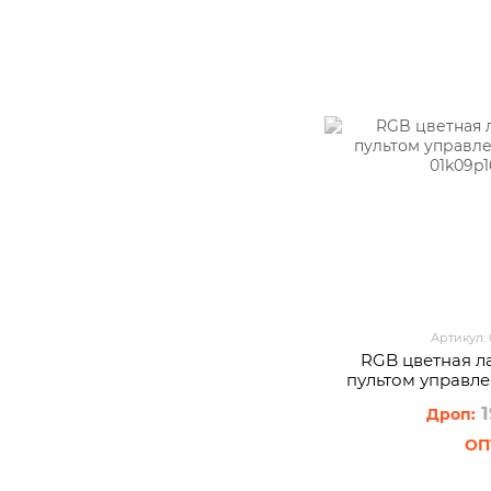
Артикул:
RGB цветная л
пультом управл
1