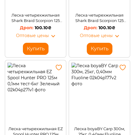
Леска четырехжильная
Леска четырехжильная
Shark Braid Scorpion 125
Shark Braid Scorpion 125
м/0,1 мм/8 кг/Зеленый
м/0,25 мм/21,2 кг/Зеленый
100.10₴
100.10₴
Оптовые цены
Оптовые цены
Купить
Купить
Леска четырехжильная EZ
Леска boyaBY Carp 300м,
Spool Hunter PRO 125м
25кг, 0,40мм Fluoline