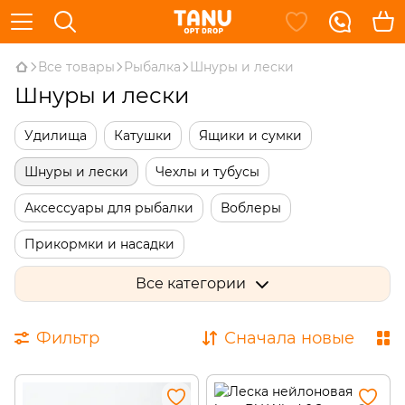
Все товары
Рыбалка
Шнуры и лески
Шнуры и лески
Удилища
Катушки
Ящики и сумки
Шнуры и лески
Чехлы и тубусы
Аксессуары для рыбалки
Воблеры
Прикормки и насадки
Род-поды, подставки под удилища
Все категории
Индикаторы поклевки
Фильтр
Сначала новые
Оснастки и элементы монтажа
Кормушки
Крючки
Мягкие приманки