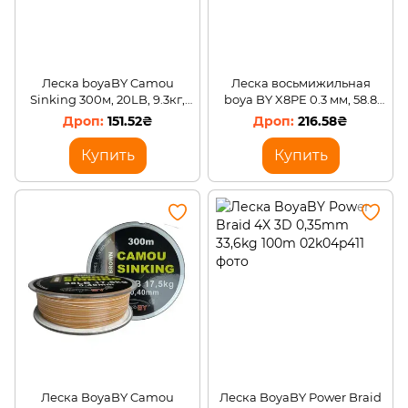
Леска boyaBY Camou
Леска восьмижильная
Sinking 300м, 20LB, 9.3кг,
boya BY X8PE 0.3 мм, 58.8
0,25мм Brown
кг, 150 м Зеленый
151.52₴
216.58₴
Купить
Купить
Леска BoyaBY Camou
Леска BoyaBY Power Braid