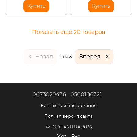
Купить
Купить
Показать еще 20 товаров
Назад
Вперед
1
из 3
0673029476
0500186721
Контактная информация
Полная версия сайта
© OD.TANU.UA 2026
Укр
Рус