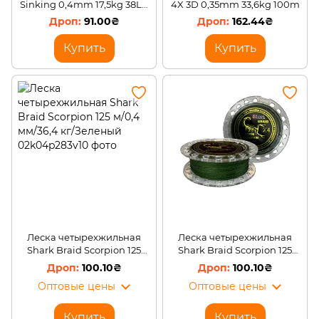
Sinking 0,4mm 17,5kg 38LB
4X 3D 0,35mm 33,6kg 100m
300m Brown
91.00₴
162.44₴
Купить
Купить
Леска четырехжильная
Леска четырехжильная
Shark Braid Scorpion 125
Shark Braid Scorpion 125
м/0,4 мм/36,4 кг/Зеленый
м/0,35 мм/33,6 кг/Зеленый
100.10₴
100.10₴
Оптовые цены
Оптовые цены
Купить
Купить