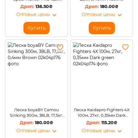
0,1мм тест-6кг Зеленый
136.50₴
180.00₴
Оптовые цены
Оптовые цены
Купить
Купить
Леска boyaBY Camou
Леска Kaidapro Fighters 4X
Sinking 300м, 38LB, 17,5кг,
100м, 27кг, 0,35мм Dark
0,4мм Brown
green
180.00₴
115.20₴
Оптовые цены
Оптовые цены