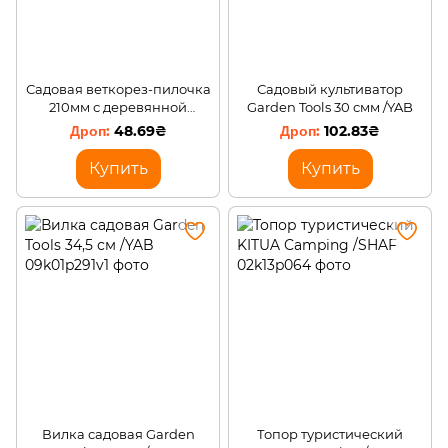
Садовая веткорез-пилочка
Садовый культиватор
210мм с деревянной
Garden Tools 30 смм /YAB
ручкой /YAB
48.69₴
102.83₴
Купить
Купить
Вилка садовая Garden
Топор туристический