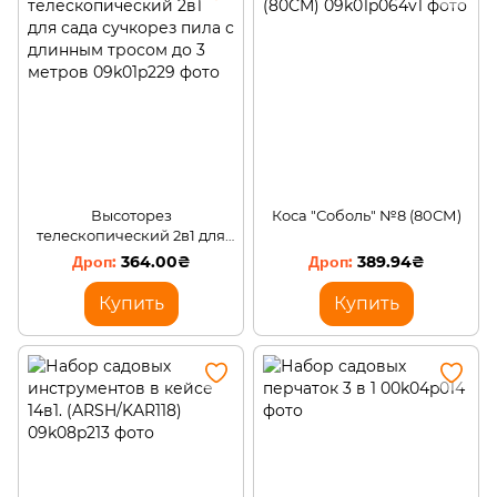
Высоторез
Коса "Соболь" №8 (80СМ)
телескопический 2в1 для
сада сучкорез пила с
364.00₴
389.94₴
длинным тросом до 3
метров
Купить
Купить