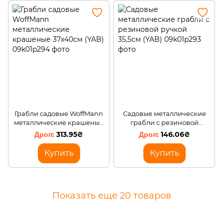
Грабли садовые WoffMann
Садовые металлические
металлические крашеные
грабли с резиновой
37х40см (YAB)
ручкой 35,5см (YAB)
313.95₴
146.06₴
Купить
Купить
Показать еще 20 товаров