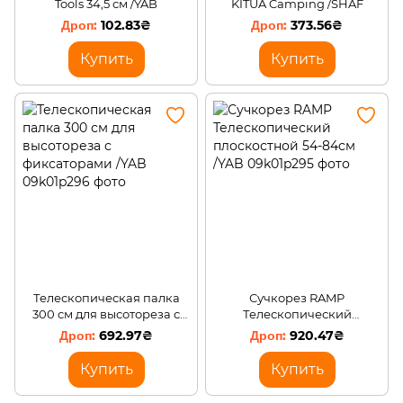
Tools 34,5 см /YAB
KITUA Camping /SHAF
102.83₴
373.56₴
Купить
Купить
Телескопическая палка
Сучкорез RAMP
300 см для высотореза с
Телескопический
фиксаторами /YAB
плоскостной 54-84см /YAB
692.97₴
920.47₴
Купить
Купить