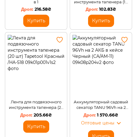
в 1
инструмента тапенера (10
шт) Tapetool Красный /HA-
216.58₴
102.83₴
518
Купить
Купить
Лента для подвязочного
Аккумуляторный садовый
инструмента тапенера (20
секатор TANU 96Vh на 2
шт) Tapetool Красный /HA-
АКБ в кейсе Черный
205.66₴
1 570.66₴
518
(CA/AM-11)
Оптовые цены
Купить
Купить