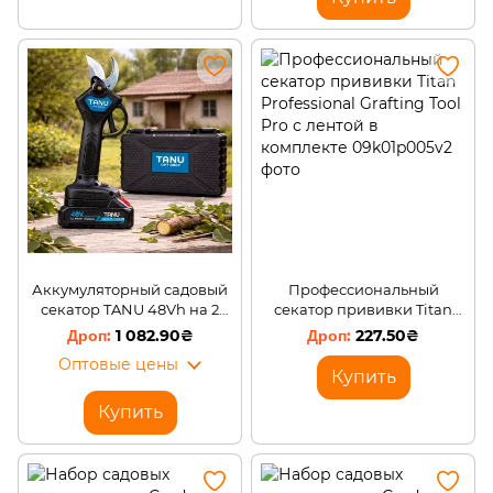
Аккумуляторный садовый
Профессиональный
секатор TANU 48Vh на 2
секатор прививки Titan
АКБ в кейсе Черный
Professional Grafting Tool
1 082.90₴
227.50₴
(CA/AM-11)
Pro с лентой в комплекте
Оптовые цены
Купить
Купить