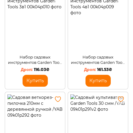
Набор садовых
Набор садовых
инструментов Garden Tools
инструментов Garden Tools
3в1
4в1
116.03₴
161.53₴
Купить
Купить