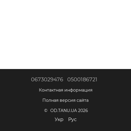
Кораблики для прикорма
0673029476
0500186721
Контактная информация
Полная версия сайта
© OD.TANU.UA 2026
Укр
Рус