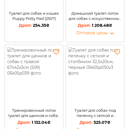
Туалет для собак и кошек
Домашний туалет-лоток
Puppy Potty Pad (2507)
для собак с искусственным
газоном Puppy Potty Pad
254.35₴
1 208.48₴
60 на 50 см (509)
Оптовые цены
Тренировочный лоток
Туалет для собак под
туалет для щенков и собак
пеленку с сеткой и
с травой 67х42х3см (509)
столбиком 32,5x20см,
1 132.04₴
525.07₴
Черный