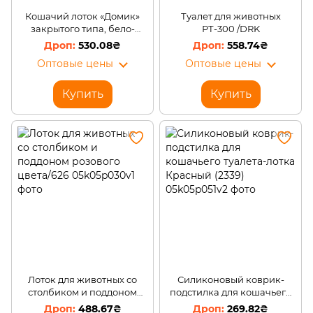
Кошачий лоток «Домик»
Туалет для животных
закрытого типа, бело-
РТ-300 /DRK
розовый (2339)
530.08₴
558.74₴
Оптовые цены
Оптовые цены
Купить
Купить
Лоток для животных со
Силиконовый коврик-
столбиком и поддоном
подстилка для кошачьего
розового цвета/626
туалета-лотка Красный
488.67₴
269.82₴