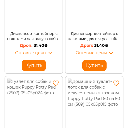
Диспенсер-контейнер с
Диспенсер-контейнер с
пакетами для выгула собак
пакетами для выгула собак
DG-19 Розовый
DG-19 Красный
31.40₴
31.40₴
Оптовые цены
Оптовые цены
Купить
Купить