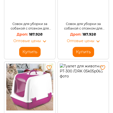
Совок для уборки за
Совок для уборки за
собакой с отсеком для
собакой с отсеком для
пакетов Pooper Scooper,
пакетов Pooper Scooper,
187.92₴
187.92₴
Черный (ЖЯ)
Бирюзовый (ЖЯ)
Оптовые цены
Оптовые цены
Купить
Купить