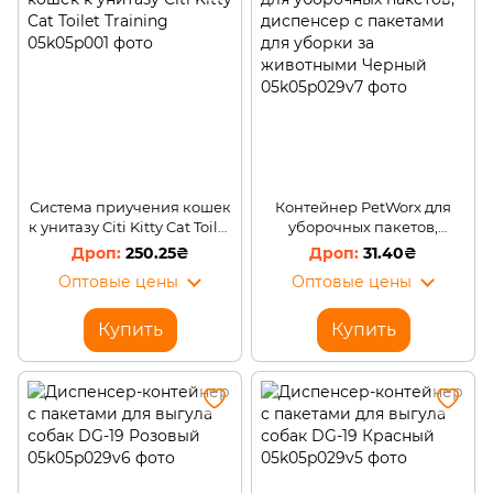
Система приучения кошек
Контейнер PetWorx для
к унитазу Citi Kitty Cat Toilet
уборочных пакетов,
Training
диспенсер с пакетами для
250.25₴
31.40₴
уборки за животными
Оптовые цены
Оптовые цены
Черный
Купить
Купить