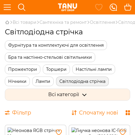
Всі товари
Сантехніка та ремонт
Освітлення
Світлод
Світлодіодна стрічка
Фурнітура та комплектуючі для освітлення
Бра та настінно-стельові світильники
Прожектори
Торшери
Настільні лампи
Нічники
Лампи
Світлодіодна стрічка
Вуличне освітлення
Всі категорії
Фільтр
Спочатку нові