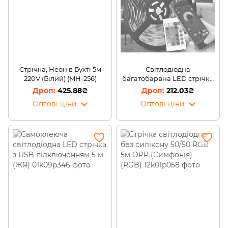
Стрічка, Неон в Бухті 5м
Світлодіодна
220V (Білий) (MH-256)
багатобарвна LED стрічка
підсвічування від USB
425.88₴
212.03₴
bluetooth Led Mood Light 5
Оптові ціни
Оптові ціни
м з пультом управління
(ЖЯ)