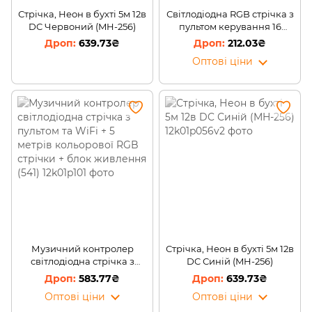
Стрічка, Неон в бухті 5м 12в
Світлодіодна RGB стрічка з
DC Червоний (MH-256)
пультом керування 16
кольорів підсвітки LED
639.73₴
212.03₴
RGB 5050 SF-16 (259)
Оптові ціни
Музичний контролер
Стрічка, Неон в бухті 5м 12в
світлодіодна стрічка з
DC Синій (MH-256)
пультом та WiFi + 5 метрів
583.77₴
639.73₴
кольорової RGB стрічки +
Оптові ціни
Оптові ціни
блок живлення (541)