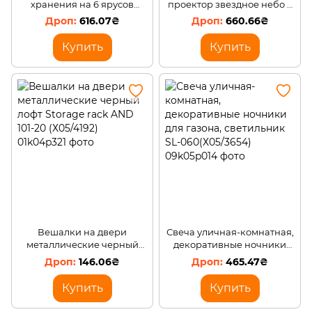
хранения на 6 ярусов
проектор звездное небо с
передвижной YH9909-6
пультом управления
616.07₴
660.66₴
170х32х42 см(X40/33511)
GALAXIA «Космонавт» (206)
Купить
Купить
Вешалки на двери
Свеча уличная-комнатная,
металлические черный
декоративные ночники
лофт Storage rack AND 101-
для газона, светильник SL-
146.06₴
465.47₴
20 (Х05/4192)
060(Х05/3654)
Купить
Купить