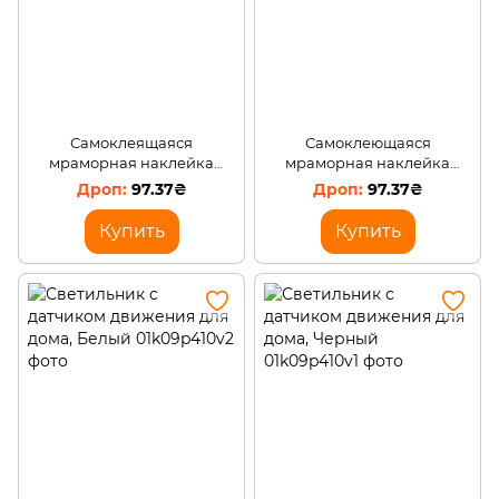
Самоклеящаяся
Самоклеющаяся
мраморная наклейка
мраморная наклейка
60*200 (Белая) /4409
60*200 (Черная) /4409
97.37₴
97.37₴
Купить
Купить