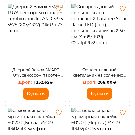
Дверной Замок SMART
Фонарь садовый
TUYA сенсором паролем
светильник на солнечной
combination locAND 5323
батарее Solar flame LED (1
1 252.62₴
268.00₴
5575 (Х05/4327)
шт) светильник уличный 50
см (4409/11021)
Купить
Купить