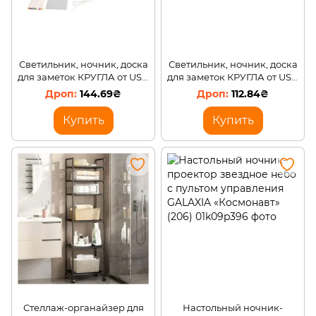
Светильник, ночник, доска
Светильник, ночник, доска
для заметок КРУГЛА от USB
для заметок КРУГЛА от USB
с Маркером WordPad 20 см
с Маркером WordPad 5502
144.69₴
112.84₴
5803
15 см
Купить
Купить
Стеллаж-органайзер для
Настольный ночник-