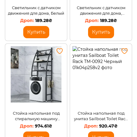
Светильник с датчиком
Светильник с датчиком
движения для дома, Белый
движения для дома,
Черный
189.28₴
189.28₴
Купить
Купить
Стойка напольная под
Стойка напольная под
стиральную машину
унитаз Sailboat Toilet Rack
Sailboat Washing Mashine
TM-0092 Черный
974.61₴
920.47₴
Rack TM-0093 Черный