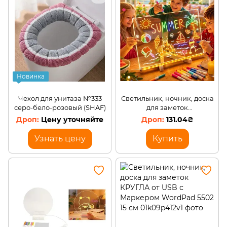
Офис, школа, книги, творчество
Товары для бизнеса
Амуниция
Новинка
Чехол для унитаза №333
Светильник, ночник, доска
серо-бело-розовый (SHAF)
для заметок
Прямоугольная от USB
Цену уточняйте
131.04₴
ПОДСВЕТКА 20*20cm XL-
1683
Узнать цену
Купить