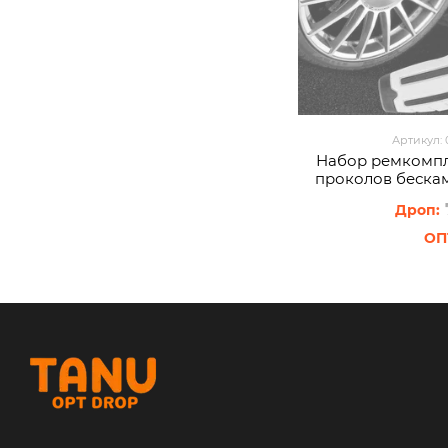
Артикул:
Набор ремкомпл
проколов беска
8008 XL-