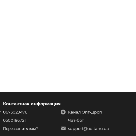
Контактная информация
0673029476
Канал Опт-Дроп
0500186721
Чат-бот
support@od.tanu.ua
Перезвонить вам?