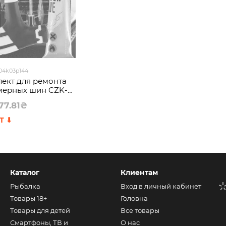
 04k03p144
ект для ремонта
мерных шин CZK-
319 (205)
77.81₴
Каталог
Клиентам
Рыбалка
Вход в личный кабинет
Товары 18+
Головна
Товары для детей
Все товары
Смартфоны, ТВ и
О нас