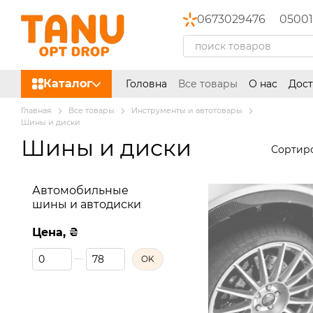
Перейти к основному контенту
0673029476
05001
Каталог
Головна
Все товары
О нас
Дост
Главная
Все товары
Инструменты и автотовары
Шины и диски
Шины и диски
Сортиро
Автомобильные
шины и автодиски
Цена, ₴
От Цена, ₴
До Цена, ₴
OK