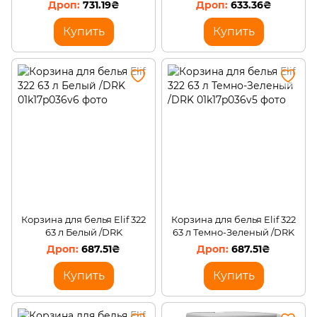
(20x20x15 см) (988)
(988)
731.19₴
633.36₴
Купить
Купить
Корзина для белья Elif 322
Корзина для белья Elif 322
63 л Белый /DRK
63 л Темно-Зеленый /DRK
687.51₴
687.51₴
Купить
Купить