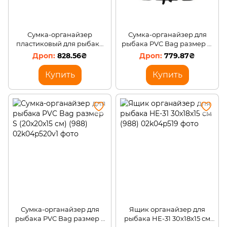
Сумка-органайзер
Сумка-органайзер для
пластиковый для рыбака
рыбака PVC Bag размер M
PVC Bag размер L
(26x20x15 см) (988)
828.56₴
779.87₴
(30x20x15 см) (988)
Купить
Купить
Сумка-органайзер для
Ящик органайзер для
рыбака PVC Bag размер S
рыбака HE-31 30x18x15 см