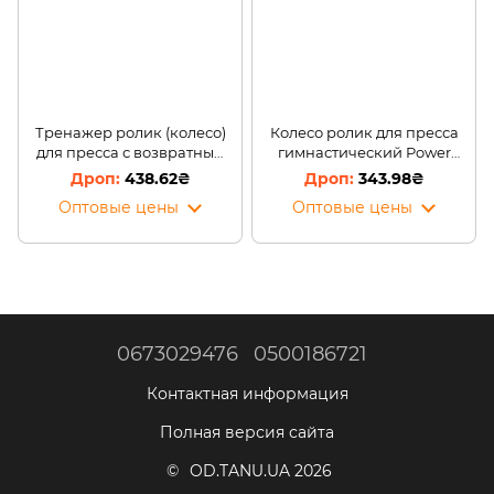
Тренажер ролик (колесо)
Колесо ролик для пресса
для пресса с возвратным
гимнастический Power
механизмом Carver
Stretch Roller
438.62₴
343.98₴
Pro(509)
Оптовые цены
Оптовые цены
0673029476
0500186721
Контактная информация
Полная версия сайта
© OD.TANU.UA 2026