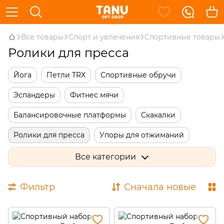
Все товары
Спорт и увлечения
Спортивные товары
Ролики для пресса
Йога
Петли TRX
Спортивные обручи
Эспандеры
Фитнес мячи
Балансировочные платформы
Скакалки
Ролики для пресса
Упоры для отжиманий
Одежда для похудения
Гимнастические палки
Все категории
Диски здоровья
Маски для тренировок
Фильтр
Сначала новые