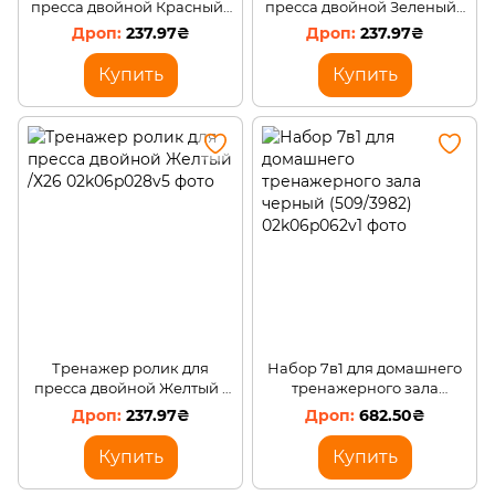
пресса двойной Красный /
пресса двойной Зеленый /
Х26
Х26
237.97₴
237.97₴
Купить
Купить
Тренажер ролик для
Набор 7в1 для домашнего
пресса двойной Желтый /
тренажерного зала
Х26
черный (509/3982)
237.97₴
682.50₴
Купить
Купить