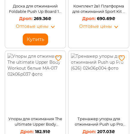
Доска для отжиманий
Комплект 2в1 Платформа
Foldable Push Up Board 14
для отжиманий Sport Kit и
в 1 упор для отжиманий
трубчатые эспандеры
269.36₴
690.69₴
набор 5 из жгутов
Оптовые цены
Оптовые цены
Купить
Упоры для отжимания The
Тренажер упоры для
ultimate Upper Body
отжиманий Push up Pro
Workout белые MA-017
(626)
182.91₴
207.03₴