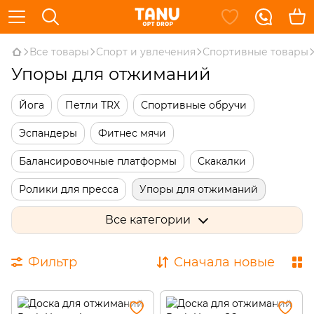
Все товары
Спорт и увлечения
Спортивные товары
Упоры для отжиманий
Йога
Петли TRX
Спортивные обручи
Эспандеры
Фитнес мячи
Балансировочные платформы
Скакалки
Ролики для пресса
Упоры для отжиманий
Одежда для похудения
Гимнастические палки
Все категории
Диски здоровья
Маски для тренировок
Фильтр
Сначала новые