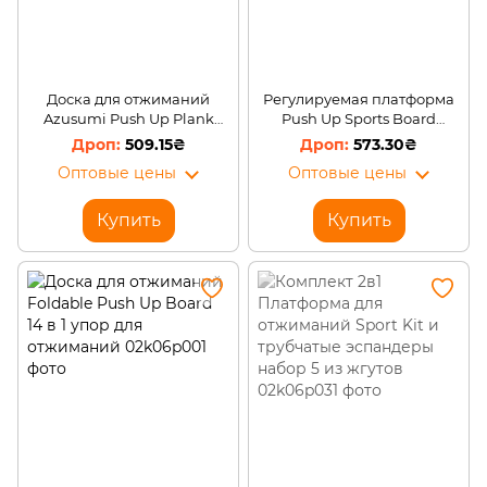
Доска для отжиманий
Регулируемая платформа
Azusumi Push Up Plank
Push Up Sports Board
Training Board (219)
тренажер для отжиманий,
509.15₴
573.30₴
упоры от пола (212)
Оптовые цены
Оптовые цены
Купить
Купить