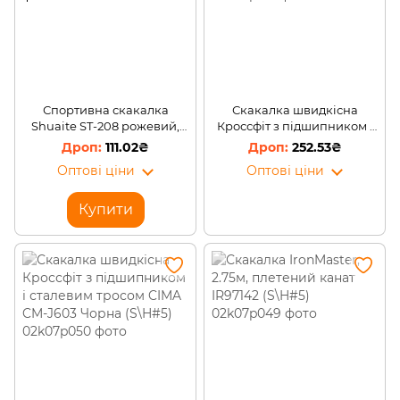
Спортивна скакалка
Скакалка швидкісна
Shuaite ST-208 рожевий,
Кроссфіт з підшипником і
що світиться від стрибків
сталевим тросом CIMA CM-
111.02₴
252.53₴
J603 Синiй (S\H#5)
Оптові ціни
Оптові ціни
Купити