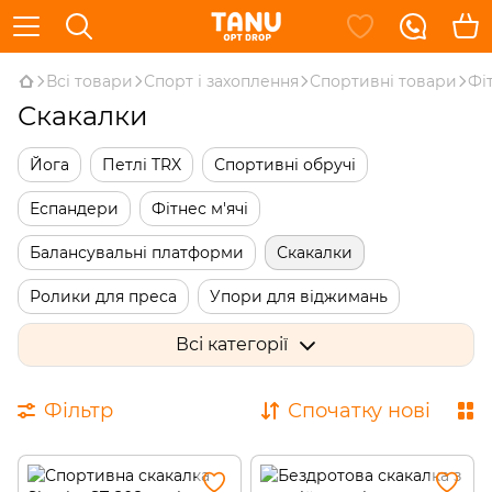
Всі товари
Спорт і захоплення
Спортивні товари
Фі
Скакалки
Йога
Петлі TRX
Спортивні обручі
Еспандери
Фітнес м'ячі
Балансувальні платформи
Скакалки
Ролики для преса
Упори для віджимань
Одяг для схуднення
Гімнастичні палиці
Всі категорії
Диски здоров'я
Маски для тренувань
Фільтр
Спочатку нові