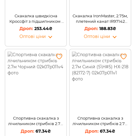
Скакалка швидкісна
Скакалка IronMaster, 2.75м,
Кроссфіт з підшипником і
плетений канат IR97142
сталевим тросом CIMA CM-
(S\H#5)
253.44₴
188.83₴
J603 Чорна (S\H#5)
Оптові ціни
Оптові ціни
Спортивна скакалка з
Спортивна скакалка з
лічильником стрибків 2.7м
лічильником стрибків 2.7м
Чорний
Синiй (S\H#5) НХ-218 (82172-
67.34₴
67.34₴
7)