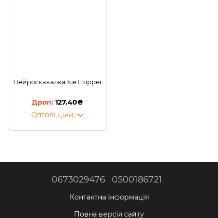
Нейроскакалка Ice Hopper
127.40₴
Оптові ціни
0673029476
0500186721
Контактна інформація
Повна версія сайту