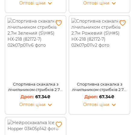
Оптові ціни
Оптові ціни
Спортивна скакалка з
Спортивна скакалка з
лічильником стрибків 2.7м
лічильником стрибків 2.7м
Зелений (S\H#5) НХ-218
Рожевий (S\H#5) НХ-218
67.34₴
67.34₴
(82172-7)
(82172-7)
Оптові ціни
Оптові ціни