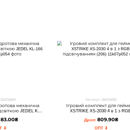
 11k07p054
Артикул: 11k07p052
ротова механічна
Ігровий комплект для гейм
ідсвіткою JEDEL KL-
XSTRIKE XS-2030 4 в 1 з RG
(206)
підсвічуванням (206)
183.00₴
809.90₴