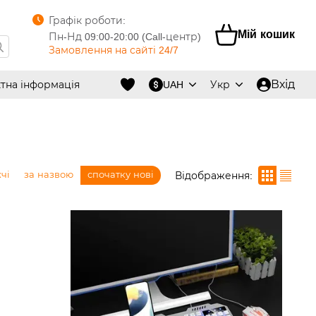
Графік роботи:
Мій кошик
Пн-Нд 09:00-20:00 (Call-центр)
Замовлення на сайті 24/7
Вхід
тна інформація
UAH
Укр
чі
за назвою
спочатку нові
Відображення: