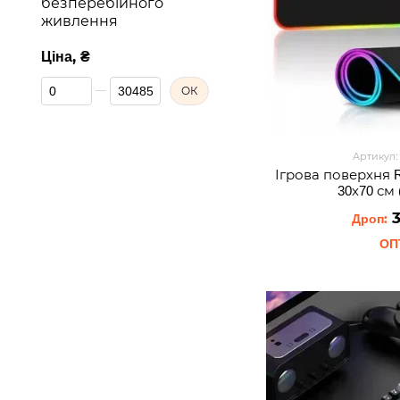
безперебійного
живлення
Ціна, ₴
Від Ціна, ₴
До Ціна, ₴
ОК
Артикул:
Ігрова поверхня 
30х70 см 
3