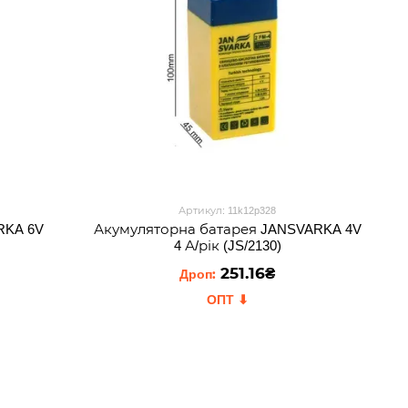
Артикул: 11k12p328
RKA 6V
Акумуляторна батарея JANSVARKA 4V
4 А/рік (JS/2130)
251.16₴