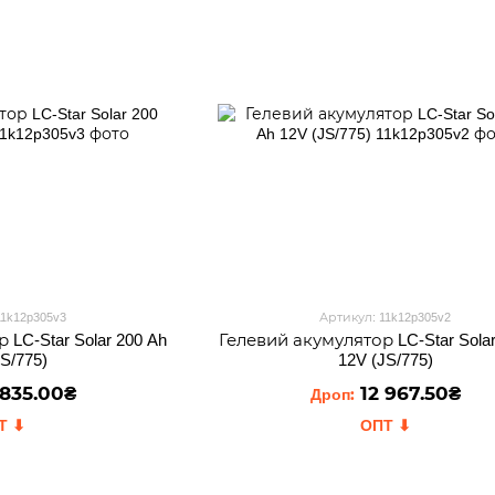
11k12p305v3
Артикул: 11k12p305v2
LC-Star Solar 200 Ah
Гелевий акумулятор LC-Star Solar
JS/775)
12V (JS/775)
 835.00₴
12 967.50₴