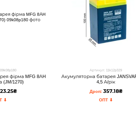
 09k08p180
Артикул: 11k12p329
арея фірма MFG 8АH
Акумуляторна батарея JANSVA
а (JM/1270)
4,5 А/рік
23.25₴
357.18₴