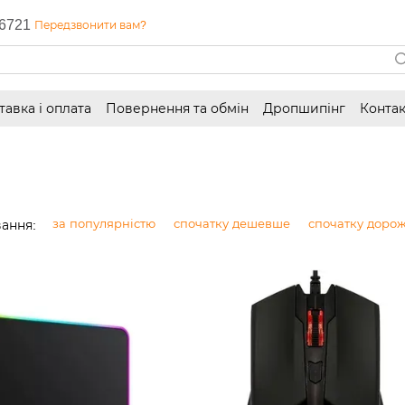
6721
Передзвонити вам?
тавка і оплата
Повернення та обмін
Дропшипінг
Контак
за популярністю
спочатку дешевше
спочатку дорож
ання: