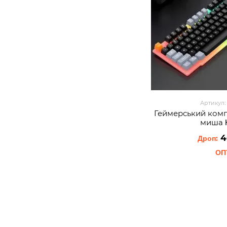
Артикул:
Геймерський комп
миша K
4