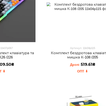
 11k07p067
Артикул: 11k04p115
лект клавіатура та
Комплект бездротова клавіат
26 /226
мишка К-108 /205
09.50₴
519.61₴