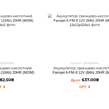
11k12p324v2
Артикул: 11k12p324v1
нцево-кислотний
Акумулятор свинцево-кисло
V (10Ah) 20HR (MOM)
Farmjet 6-FM-8 12V (8Ah) 20HR 
82.50₴
637.00₴