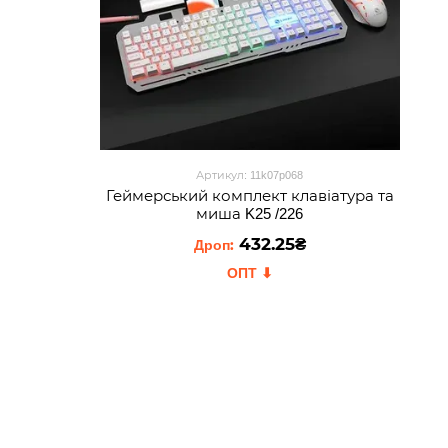
Артикул: 11k07p068
Геймерський комплект клавіатура та
миша K25 /226
432.25₴