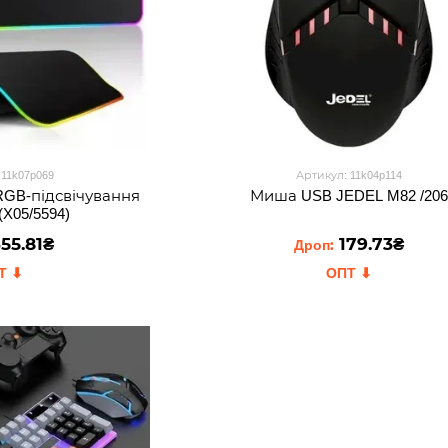
 11k07p069
Артикул: 11k04p114
RGB-підсвічування
Миша USB JEDEL M82 /206
(X05/5594)
55.81₴
179.73₴