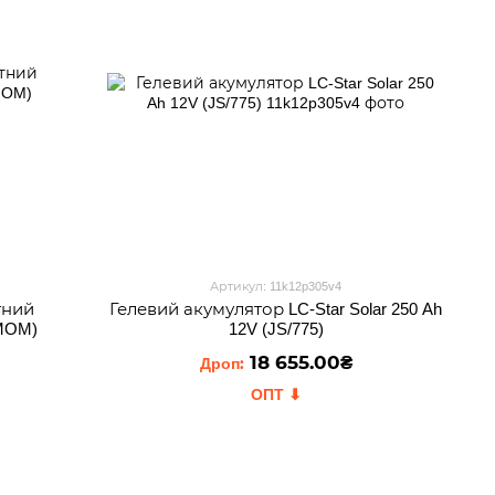
Артикул: 11k12p305v4
тний
Гелевий акумулятор LC-Star Solar 250 Ah
(MOM)
12V (JS/775)
18 655.00₴