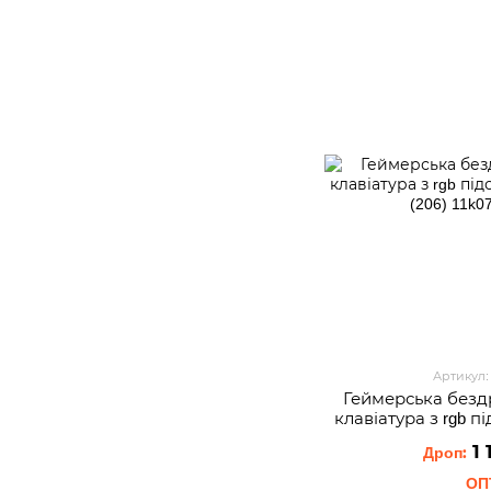
Артикул:
Геймерська безд
клавіатура з rgb п
166 
1 