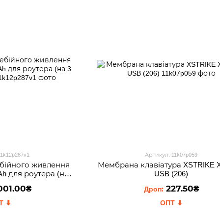
11k12p287v1
Артикул: 11k07p059
бійного живлення
Мембрана клавіатура XSTRIKE X
Ah для роутера (на 3
USB (206)
лятора)
001.00₴
227.50₴