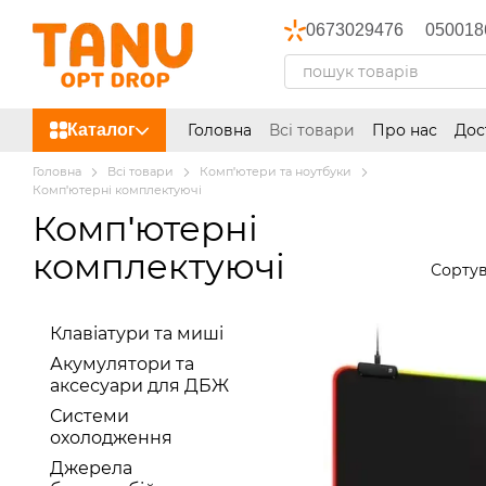
Перейти до основного контенту
0673029476
050018
Каталог
Головна
Всі товари
Про нас
Дос
Головна
Всі товари
Комп'ютери та ноутбуки
Комп'ютерні комплектуючі
Комп'ютерні
комплектуючі
Сортув
Клавіатури та миші
Акумулятори та
аксесуари для ДБЖ
Системи
охолодження
Джерела