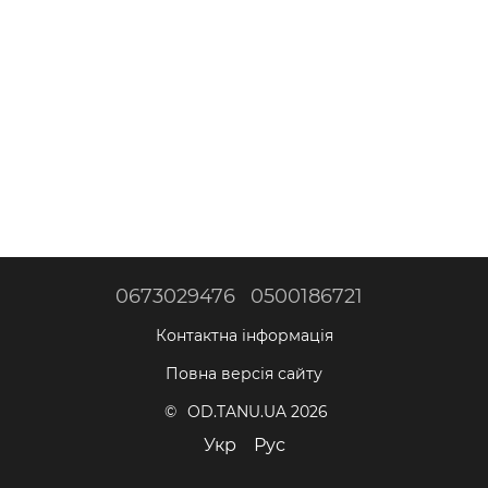
0673029476
0500186721
Контактна інформація
Повна версія сайту
© OD.TANU.UA 2026
Укр
Рус