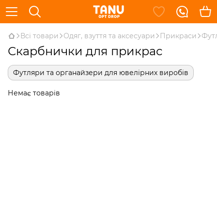
Всі товари
Одяг, взуття та аксесуари
Прикраси
Фут
Скарбнички для прикрас
Футляри та органайзери для ювелірних виробів
Немає товарів