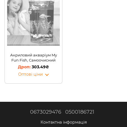
Акриловий акваріум My
Fun Fish, Самоочисний
303.49₴
Оптові ціни
0673029476
0500186721
Контактна інформація