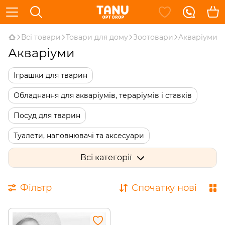
Всі товари
Товари для дому
Зоотовари
Акваріуми
Акваріуми
Іграшки для тварин
Обладнання для акваріумів, тераріумів і ставків
Посуд для тварин
Туалети, наповнювачі та аксесуари
Догляд та гігієна
Інструменти для грумінгу
Всі категорії
Аксесуари та одяг для тварин
Інкубатори
Фільтр
Спочатку нові
Акваріуми
Спальні місця, переноски, будки