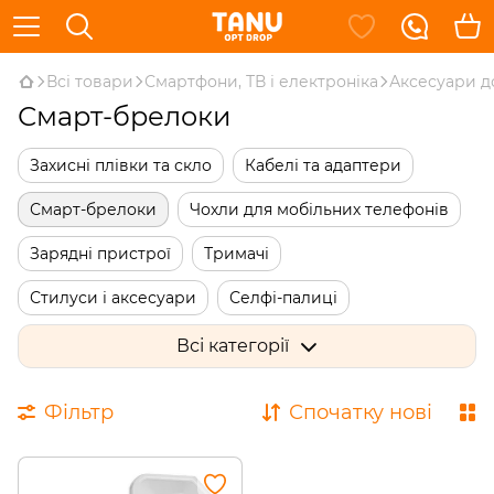
Всі товари
Смартфони, ТВ і електроніка
Аксесуари д
Смарт-брелоки
Захисні плівки та скло
Кабелі та адаптери
Смарт-брелоки
Чохли для мобільних телефонів
Зарядні пристрої
Тримачі
Стилуси і аксесуари
Селфі-палиці
Органайзери для кабелю
Всі категорії
Об'єктиви для мобільних пристроїв
Фільтр
Спочатку нові
Сенсорні рукавички