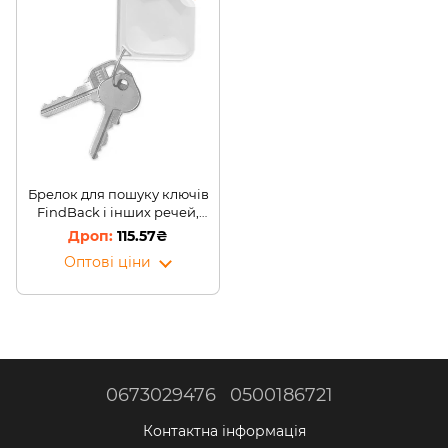
Брелок для пошуку ключів
FindBack і інших речей,
інших предметів (B)
115.57₴
Оптові ціни
0673029476
0500186721
Контактна інформація