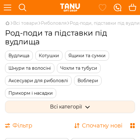
Всі товари
Риболовля
Род-поди, підставки під вудл
Род-поди та підставки під
вудлища
Вудлища
Котушки
Ящики та сумки
Шнури та волосіні
Чохли та тубуси
Аксесуари для риболовлі
Воблери
Прикорм і насадки
Род-поди, підставки під вудлища
Всі категорії
Індикатори клювання
Фільтр
Спочатку нові
Оснащення та елементи монтажу
Годівниці