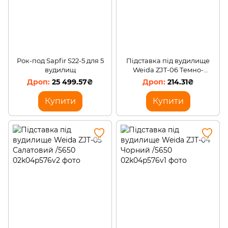
Рок-под Sapfir S22-5 для 5
Підставка під вудилище
вудилищ
Weida ZJT-06 Темно-
зелений /5650
25 499.57₴
214.31₴
Купити
Купити