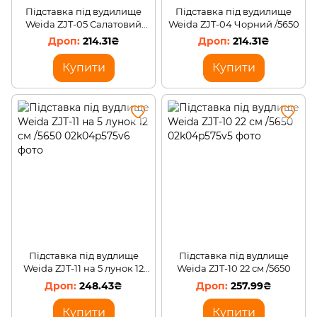
Підставка під вудилище
Підставка під вудилище
Weida ZJT-05 Салатовий
Weida ZJT-04 Чорний /5650
/5650
214.31₴
214.31₴
Купити
Купити
Підставка під вудлище
Підставка під вудлище
Weida ZJT-11 на 5 лунок 12
Weida ZJT-10 22 см /5650
см /5650
248.43₴
257.99₴
Купити
Купити