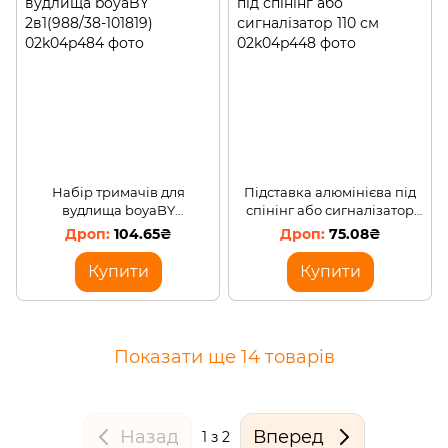
Набір тримачів для
Підставка алюмінієва під
вудлища boyaBY
спінінг або сигналізатор
2в1(988/38-101819)
110 см
104.65₴
75.08₴
Купити
Купити
Показати ще 14 товарів
Назад
Вперед
1
з 2