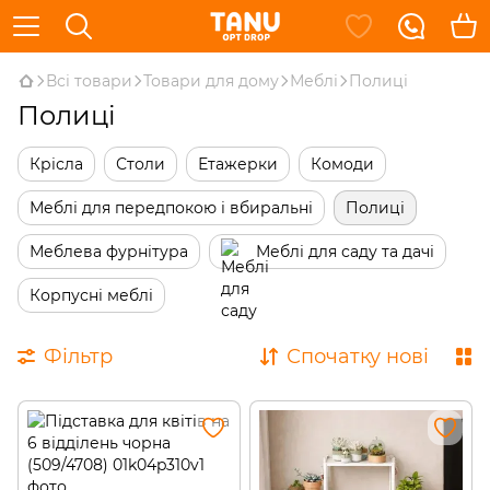
Всі товари
Товари для дому
Меблі
Полиці
Полиці
Крісла
Столи
Етажерки
Комоди
Меблі для передпокою і вбиральні
Полиці
Меблева фурнітура
Меблі для саду та дачі
Корпусні меблі
Фільтр
Спочатку нові