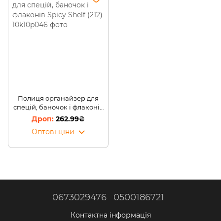
Полиця органайзер для
спецій, баночок і флаконів
Spicy Shelf (212)
262.99₴
Оптові ціни
0673029476
0500186721
Контактна інформація