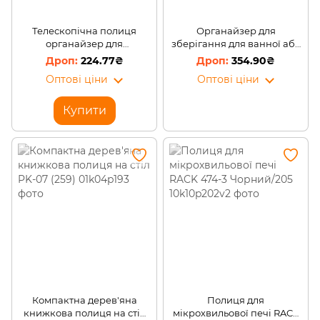
Телескопічна полиця
Органайзер для
органайзер для
зберігання для ванної або
мікрохвильової печі
кухні Basket Drawers
224.77₴
354.90₴
Wellamart кухонний
Portable на 2 знімні секції
Оптові ціни
Оптові ціни
стелаж
(509)
Купити
Компактна дерев'яна
Полиця для
книжкова полиця на стіл
мікрохвильової печі RACK