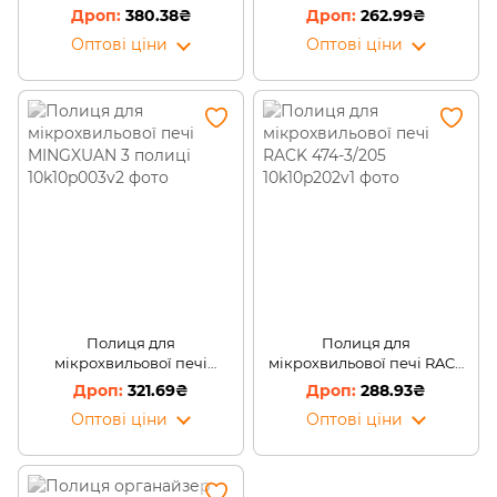
PK-07 (259)
474-3 Чорний/205
380.38₴
262.99₴
Оптові ціни
Оптові ціни
Полиця для
Полиця для
мікрохвильової печі
мікрохвильової печі RACK
MINGXUAN 3 полиці
474-3/205
321.69₴
288.93₴
Оптові ціни
Оптові ціни