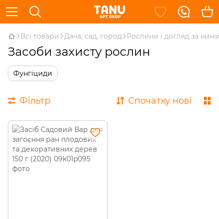
Всі товари
Дача, сад, город
Рослини і догляд за ним
Засоби захисту рослин
Фунгіциди
Фільтр
Спочатку нові