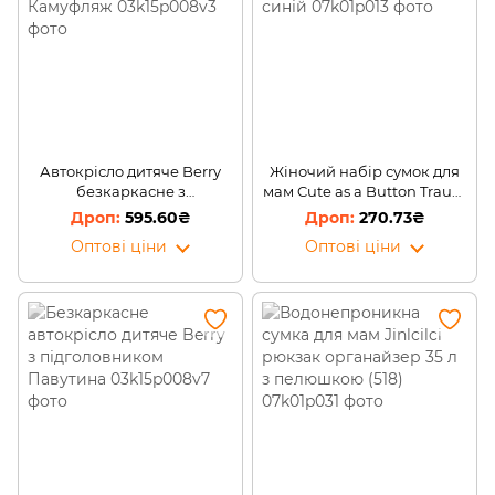
Автокрісло дитяче Berry
Жіночий набір сумок для
безкаркасне з
мам Cute as a Button Traum
підголовником, Камуфляж
7010-02 Темно-синій
595.60₴
270.73₴
Оптові ціни
Оптові ціни