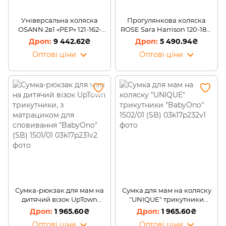
Універсальна коляска
Прогулянкова коляска
OSANN 2в1 «PEP» 121-162-
ROSE Sara Harrison 120-189-
248, 0-15 кг, Brown Melange
900, серія OSANN, Серце,
9 442.62₴
5 490.94₴
0-15 кг (SB)
Оптові ціни
Оптові ціни
Сумка-рюкзак для мам на
Сумка для мам на коляску
дитячий візок UpTown
"UNIQUE" трикутники
трикутники, з матрациком
"BabyOno" 1502/01 (SB)
1 965.60₴
1 965.60₴
для сповивання "BabyOno"
Оптові ціни
Оптові ціни