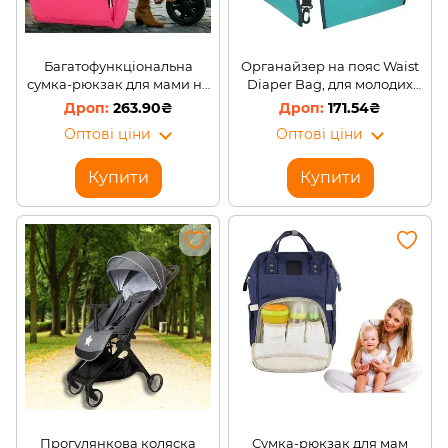
Багатофункціональна
Органайзер на пояс Waist
сумка-рюкзак для мами на
Diaper Bag, для молодих
візок Mummy Bag Рожева
мам, 4 кишені (509)
263.90₴
171.54₴
Оптові ціни
Оптові ціни
Купити
Купити
Прогулянкова коляска
Сумка-рюкзак для мам