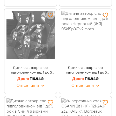
Дитяче автокрісло з
Дитяче автокрісло з
підголовником від 1 до 5
підголовником від 1 до 5
років Камуфляж (ЖЯ)
років Червоний (ЖЯ)
116.94₴
116.94₴
Оптові ціни
Оптові ціни