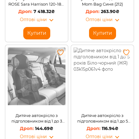
ROSE Sara Harrison 120-189-
Mom Bag Синя (212)
901, серія OSANN, Зірка, 0-
7 418.32₴
263.90₴
15 кг (SB)
Оптові ціни
Оптові ціни
Купити
Купити
Дитяче автокрісло з
Дитяче автокрісло з
підголовником від 1 до 3
підголовником від 1 до 5
років Червоний
років Біло-чорний (ЖЯ)
144.69₴
116.94₴
Оптові ціни
Оптові ціни