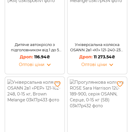
Дитяче автокрісло з
Універсальна коляска
підголовником від 1 до 5
OSANN 2в1 «К1» 121-240-232 ,
років Синій з зірками (ЖЯ)
0-15 кг, Bordeaux Melange
116.94₴
11 273.54₴
Оптові ціни
Оптові ціни