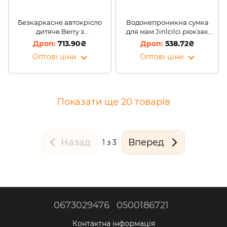
Безкаркасне автокрісло
Водонепроникна сумка
дитяче Berry з
для мам Jinlcilci рюкзак
підголовником Павутина
органайзер 35 л з
713.90₴
538.72₴
пелюшкою (518)
Оптові ціни
Оптові ціни
Показати ще 20 товарів
Назад
Вперед
1
з 3
0673029476
0500186721
Контактна інформація