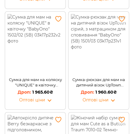
(SB) 1501/01
Сумка для мам на коляску
Сумка-рюкзак для мам на
"UNIQUE" в квіточку
дитячий візок UpTown
"BabyOno" 1502/02 (SB)
сірий, з матрациком для
1 965.60₴
1 960.60₴
сповивання "BabyOno"
Оптові ціни
Оптові ціни
(SB) 1501/03