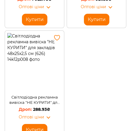
20x64/347*110мм (AX)
16x64/375*92мм (AX)
Оптові ціни
Оптові ціни
Купити
Купити
Світлодіодна рекламна
вивіска "НЕ КУРИТИ" для
закладів 48х25х2,5 см (626)
288.93₴
Оптові ціни
Купити