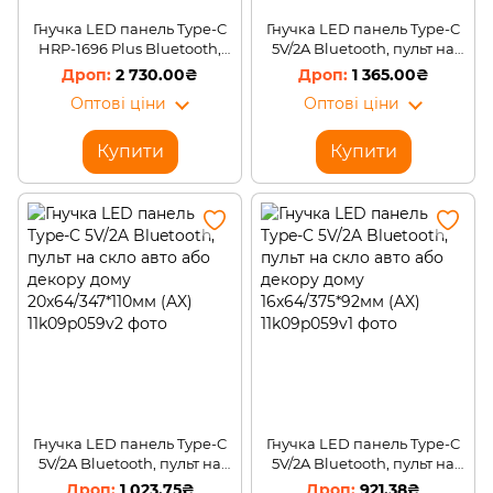
Гнучка LED панель Type-C
Гнучка LED панель Type-C
HRP-1696 Plus Bluetooth,
5V/2A Bluetooth, пульт на
пульт на скло авто або
скло авто або декору дому
2 730.00₴
1 365.00₴
декору дому
16x96/595*120мм (AX)
Оптові ціни
Оптові ціни
16x64/192*898мм (AX)
Купити
Купити
Гнучка LED панель Type-C
Гнучка LED панель Type-C
5V/2A Bluetooth, пульт на
5V/2A Bluetooth, пульт на
скло авто або декору дому
скло авто або декору дому
1 023.75₴
921.38₴