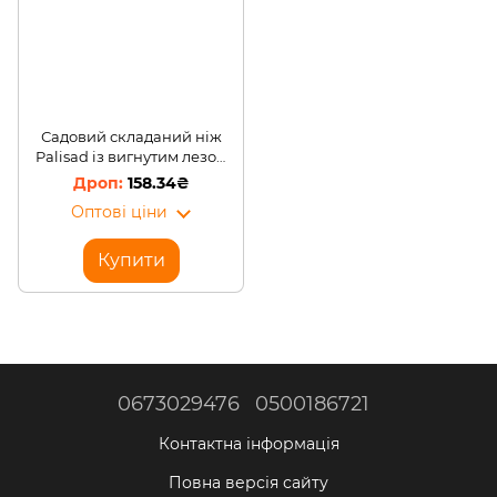
Садовий складаний ніж
Palisad із вигнутим лезом
та дерев'яною ручкою
158.34₴
Оптові ціни
Купити
0673029476
0500186721
Контактна інформація
Повна версія сайту