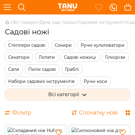
Всі товари
Дача, сад, город
Садовий інструмент
Сад
Садові ножі
Степлери садові
Сокири
Ручні культиватори
Секатори
Лопати
Садові ножиці
Гілкорізи
Сапи
Пили садові
Граблі
Набори садових інструментів
Ручні коси
Садові ножі
Садові совки
Всі категорії
Держаки для садового інструменту
Фільтр
Спочатку нові