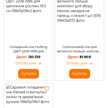
Складаний ніж Hufeng
Силіконовий ніж для
QB/T 2208-1996 для
великого пальця, комплект
щеплення рослин, 19.5 см
для збору овочів, насадка
130.13₴
81.90₴
на палець з лезом 1 шт (519)
Оптові ціни
Оптові ціни
Купити
Купити