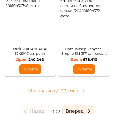
Хлібниця "АЛЕАНА"
Органайзер-карусель
32×25×17 см граніт
Empire EM-3171 для спецій
на 6 ємностей Фенке /204
240.24₴
678.41₴
Купити
Купити
Показати ще 20 товарів
Назад
Вперед
1
з 30