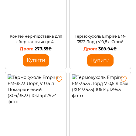
Контейнер-підставка для
Термокухоль Empire EM-
зберігання яєць 4-
3523 Лорд V 0,5 л Сірий
шаровий автоматичний
(X04/3523)
277.55₴
389.94₴
AND 4
Купити
Купити