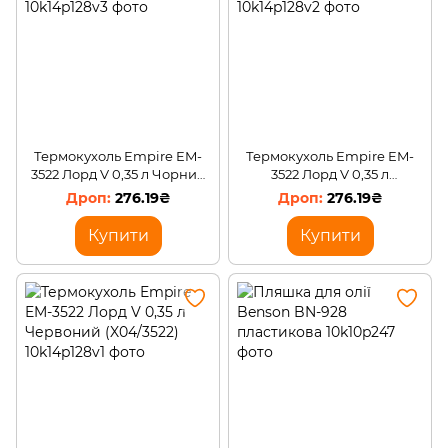
Термокухоль Empire EM-
Термокухоль Empire EM-
3522 Лорд V 0,35 л Чорний
3522 Лорд V 0,35 л
(X04/3522)
Коричневий (X04/3522)
276.19₴
276.19₴
Купити
Купити