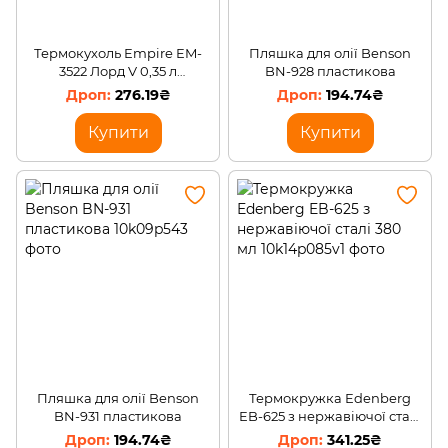
Термокухоль Empire EM-
Пляшка для олії Benson
3522 Лорд V 0,35 л
BN-928 пластикова
Червоний (X04/3522)
276.19₴
194.74₴
Купити
Купити
Пляшка для олії Benson
Термокружка Edenberg
BN-931 пластикова
EB-625 з нержавіючої сталі
380 мл
194.74₴
341.25₴