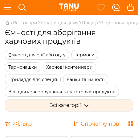
Всі товари
Товари для дому
Посуд
Зберігання прод
Ємності для зберігання
харчових продуктів
Ємності для олії або оцту
Термоси
Термочашки
Харчові контейнери
Приладдя для спецій
Банки та ємності
Все для консервування та заготовки продуктів
Хлібниці
Всі категорії
Фільтр
Спочатку нові