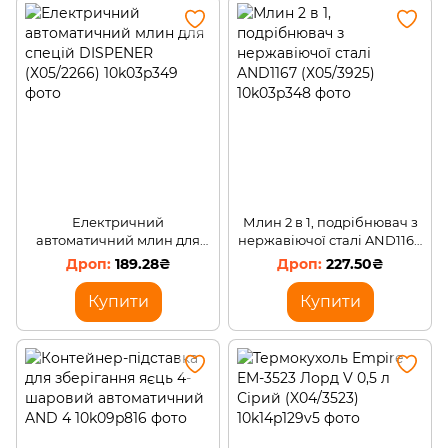
Електричний
Млин 2 в 1, подрібнювач з
автоматичний млин для
нержавіючої сталі AND1167
спецій DISPENER
(Х05/3925)
189.28₴
227.50₴
(Х05/2266)
Купити
Купити