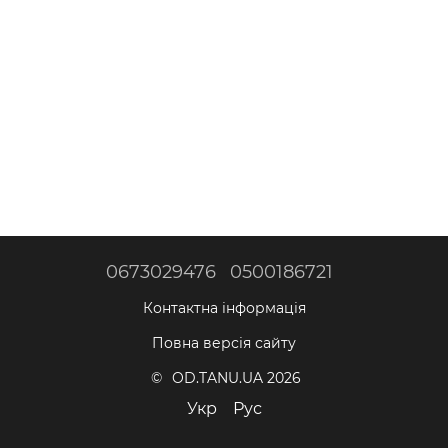
0673029476
0500186721
Контактна інформація
Повна версія сайту
© OD.TANU.UA 2026
Укр
Рус