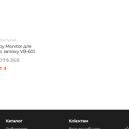
 03k17p048
by Monitor для
 зв'язку VB-601
079.35₴
Каталог
Клієнтам
Риболовля
Вхід до кабінету