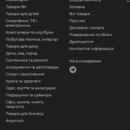
Товари 18+
Головна
Товари для дітей
Всі товари
Смартфони, ТВ і
Про нас
електроніка
Доставка і оплата
Комп'ютери та ноутбуки
Повернення та обмін
Побутова техніка, інтер'єр
Дропшипінг
Товари для дому
Контактна інформація
Дача, сад, город
Сантехніка та ремонт
Ми в соцмережах
Інструменти та автотовари
Спорт і захоплення
Краса та здоров'я
Одяг, взуття та аксесуари
Подарунки та сувеніри
Офіс, школа, книги,
творчість
Товари для бізнесу
Амуніція