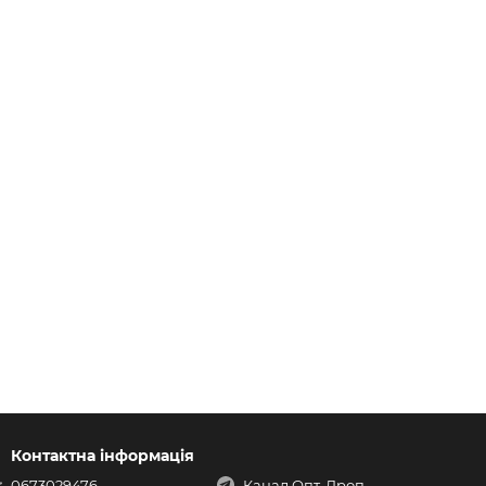
Контактна інформація
0673029476
Канал Опт-Дроп