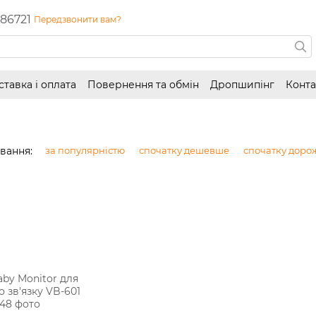
86721
Передзвонити вам?
ставка і оплата
Повернення та обмін
Дропшипінг
Конта
вання:
за популярністю
спочатку дешевше
спочатку доро