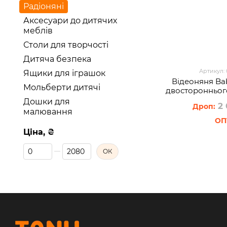
Радіоняні
Аксесуари до дитячих
меблів
Столи для творчості
Дитяча безпека
Артикул:
Ящики для іграшок
Відеоняня Ba
Мольберти дитячі
двостороннього
Дошки для
2 
малювання
Ціна, ₴
Від Ціна, ₴
До Ціна, ₴
ОК