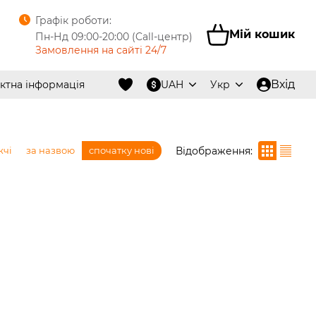
Графік роботи:
Мій кошик
Пн-Нд 09:00-20:00 (Call-центр)
Замовлення на сайті 24/7
Вхід
ктна інформація
UAH
Укр
Відображення:
жчі
за назвою
спочатку нові