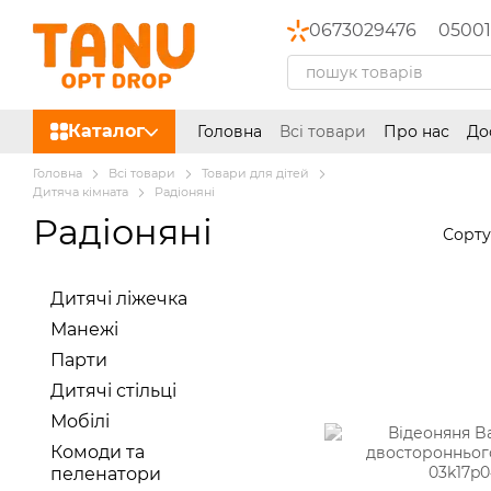
Перейти до основного контенту
0673029476
05001
Каталог
Головна
Всі товари
Про нас
До
Головна
Всі товари
Товари для дітей
Дитяча кімната
Радіоняні
Радіоняні
Сорту
Дитячі ліжечка
Манежі
Парти
Дитячі стільці
Мобілі
Комоди та
пеленатори