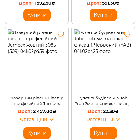
CAPITAL CP-3007 LCD
1 592.50₴
591.50₴
(509/10105)
Купити
Купити
Лазерний рівень нівелір
Рулетка будівельна Jobi
професійний Jumpex
Profi 3м з кнопкою фіксації,
жовтий 3085 (509)
Червоний (YAB)
2 457.00₴
22.30₴
Оптові ціни
Оптові ціни
Купити
Купити