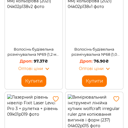
Волосінь будівельна
Волосінь будівельна
розмічувальна №69 (1,2 мм)
розмічувальна №68 (1,0
кольорова (2021)
мм) кольорова (2021)
97.37₴
76.90₴
Оптові ціни
Оптові ціни
Купити
Купити