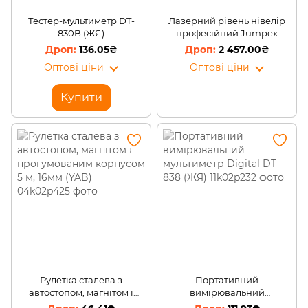
Тестер-мультиметр DT-
Лазерний рівень нівелір
830B (ЖЯ)
професійний Jumpex
синій 2369 (509)
136.05₴
2 457.00₴
Оптові ціни
Оптові ціни
Купити
Рулетка сталева з
Портативний
автостопом, магнітом і
вимірювальний
прогумованим корпусом 5
мультиметр Digital DT-838