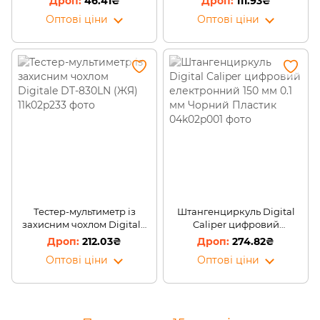
46.41₴
111.93₴
м, 16мм (YAB)
(ЖЯ)
Оптові ціни
Оптові ціни
Тестер-мультиметр із
Штангенциркуль Digital
захисним чохлом Digitale
Caliper цифровий
DT-830LN (ЖЯ)
електронний 150 мм 0.1 мм
212.03₴
274.82₴
Чорний Пластик
Оптові ціни
Оптові ціни