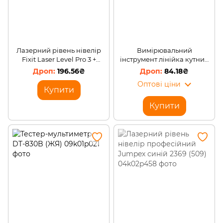
Лазерний рівень нівелір
Вимірювальний
Fixit Laser Level Pro 3 +
інструмент лінійка кутник
рулетка + рівень
wolfcraft irregular ruler для
196.56₴
84.18₴
копіювання вигинів і форм
Оптові ціни
(237)
Купити
Купити