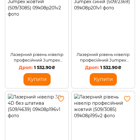
Лазерний рівень нівелір
Лазерний рівень нівелір
професійний Jumpex
професійний Jumpex
жовтий (509/3085)
синій (509/2369)
1 532.90₴
1 532.90₴
Купити
Купити