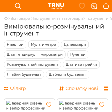
Всі товари
Інструменти та автотовари
Інструменти 
Вимірювально-розмічувальний
інструмент
Нівеліри
Мультиметри
Далекоміри
Штангенциркулі і мікрометри
Рулетки
Розмічувальний інструмент
Штативи і рейки
Лінійки будівельні
Шаблони будівельні
Фільтр
Спочатку нові