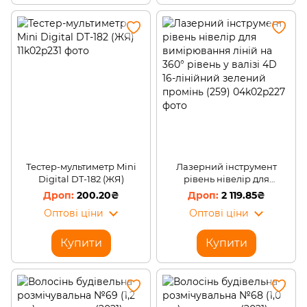
Тестер-мультиметр Mini
Лазерний інструмент
Digital DT-182 (ЖЯ)
рівень нівелір для
вимірювання ліній на 360°
200.20₴
2 119.85₴
рівень у валізі 4D 16-
Оптові ціни
Оптові ціни
лінійний зелений промінь
(259)
Купити
Купити