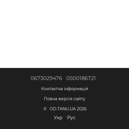
0673029476
0500186721
Контактна інформація
Повна версія сайту
© OD.TANU.UA 2026
Укр
Рус