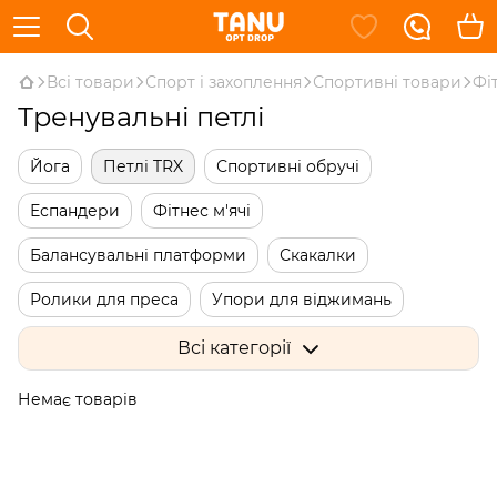
Всі товари
Спорт і захоплення
Спортивні товари
Фі
Тренувальні петлі
Йога
Петлі TRX
Спортивні обручі
Еспандери
Фітнес м'ячі
Балансувальні платформи
Скакалки
Ролики для преса
Упори для віджимань
Одяг для схуднення
Гімнастичні палиці
Всі категорії
Диски здоров'я
Маски для тренувань
Немає товарів