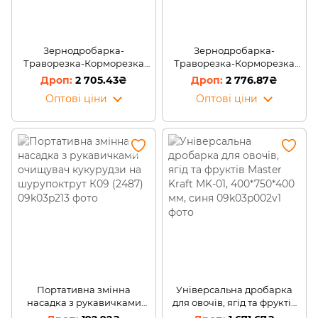
Зернодробарка-
Зернодробарка-
Траворезка-Корморезка
Траворезка-Корморезка
зерно+трава+коренеплоди
зерно+трава+коренеплоди
2 705.43₴
2 776.87₴
DONNY-3500 3 кВт (DYB)
DONNY-3800 3 кВт (DYA)
Оптові ціни
Оптові ціни
Портативна змінна
Універсальна дробарка
насадка з рукавичками
для овочів, ягід та фруктів
очищувач кукурудзи на
Master Kraft MK-01,