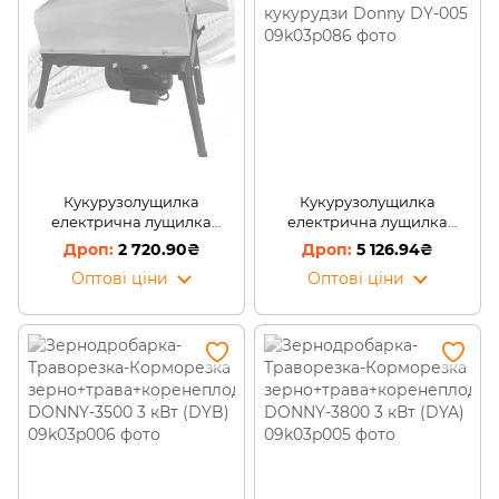
Кукурузолущилка
Кукурузолущилка
електрична лущилка
електрична лущилка
кукурудзи MASTER KRAFT
кукурудзи Donny DY-005
2 720.90₴
5 126.94₴
DY-001 (1,8 кВт, 250 кг/год)
Оптові ціни
Оптові ціни