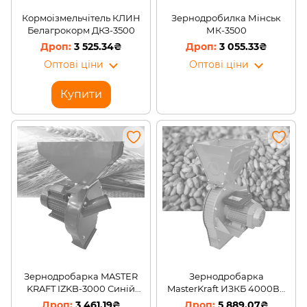
Кормоізмельчітель КЛИН
Зернодробилка Мінськ
Белагрокорм ДКЗ-3500
МК-3500
3 525.34₴
3 055.33₴
Оптові ціни
Оптові ціни
Купити
Зернодробарка MASTER
Зернодробарка
KRAFT IZKB-3000 Синій
MasterKraft ИЗКБ 4000ВТ
(Гарантія 12 місяців)
(Гарантія 12 місяців)
3 461.19₴
5 889.07₴