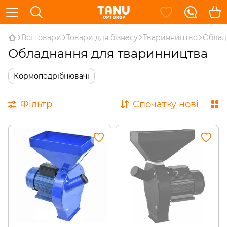
Всі товари
Товари для бізнесу
Тваринництво
Облад
Обладнання для тваринництва
Кормоподрібнювачі
Фільтр
Спочатку нові