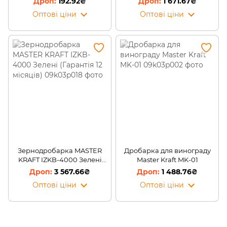
192.92₴
1 671.67₴
шурупоктрут К09 (2487)
400*750*400 мм, синя
Оптові ціни
Оптові ціни
Зернодробарка MASTER
Дробарка для винограду
KRAFT IZKB-4000 Зелені
Master Kraft MK-01
(Гарантія 12 місяців)
3 567.66₴
1 488.76₴
Оптові ціни
Оптові ціни