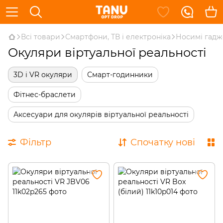
Всі товари
Смартфони, ТВ і електроніка
Носимі гадж
Окуляри віртуальної реальності
3D і VR окуляри
Смарт-годинники
Фітнес-браслети
Аксесуари для окулярів віртуальної реальності
Фільтр
Спочатку нові