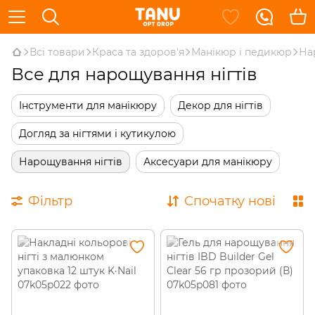
Всі товари
Краса та здоров'я
Манікюр і педикюр
На
Все для нарощування нігтів
Інструменти для манікюру
Декор для нігтів
Догляд за нігтями і кутикулою
Нарощування нігтів
Аксесуари для манікюру
Фільтр
Спочатку нові