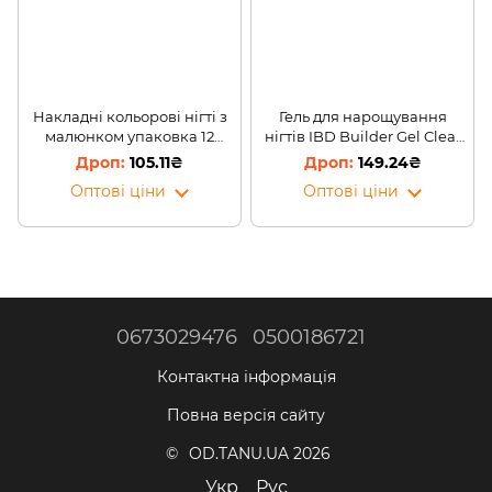
Накладні кольорові нігті з
Гель для нарощування
малюнком упаковка 12
нігтів IBD Builder Gel Clear
штук K·Nail
56 гр прозорий (В)
105.11₴
149.24₴
Оптові ціни
Оптові ціни
0673029476
0500186721
Контактна інформація
Повна версія сайту
© OD.TANU.UA 2026
Укр
Рус