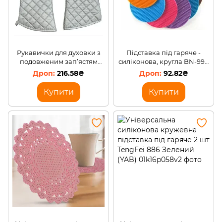
Рукавички для духовки з
Підставка під гаряче -
подовженим зап’ястям
силіконова, кругла BN-990
Empire EM-3901 Тіа L 30 см
(240) /2358
216.58₴
92.82₴
( 2 шт ) /204
Купити
Купити