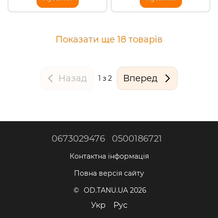
Показати ще 18 товарів
Назад
Вперед
1
з 2
0673029476
0500186721
Контактна інформація
Повна версія сайту
© OD.TANU.UA 2026
Укр
Рус