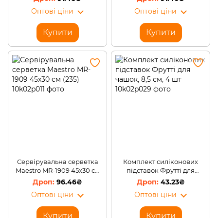
Оптові ціни
Оптові ціни
Купити
Купити
Сервірувальна серветка
Комплект силіконових
Maestro MR-1909 45х30 см
підставок Фрутті для
(235)
чашок, 8,5 см, 4 шт
96.46₴
43.23₴
Оптові ціни
Оптові ціни
Купити
Купити