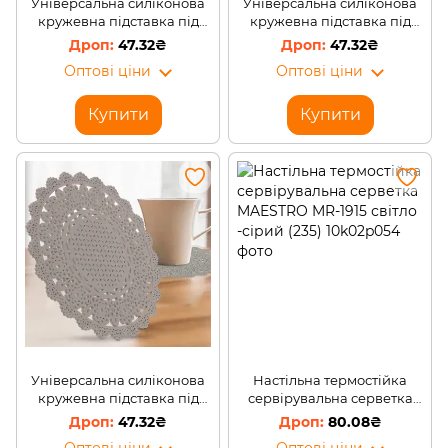
Універсальна силіконова
Універсальна силіконова
кружевна підставка під
кружевна підставка під
гаряче 2 шт TengFei 886
гаряче 2 шт TengFei 886
47.32₴
47.32₴
Рожевий (YAB)
Зелений (YAB)
Оптові ціни
Оптові ціни
Купити
Купити
Універсальна силіконова
Настільна термостійка
кружевна підставка під
сервірувальна серветка
гаряче 2 шт TengFei 886
MAESTRO MR-1915 світло
47.32₴
80.08₴
Сірий (YAB)
-сірий (235)