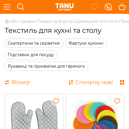
Всі товари
Товари для дому
Домашній текстиль
Тек
Текстиль для кухні та столу
Скатертини та серветки
Фартухи кухонні
Підставки для посуду
Рукавиці та прихватки для гарячого
Фільтр
Спочатку нові