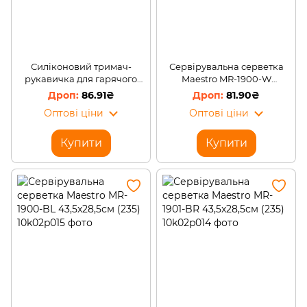
Силіконовий тримач-
Сервірувальна серветка
рукавичка для гарячого
Maestro MR-1900-W
BENSON BN-029 Червоний
43,5x28,5см (235)
86.91₴
81.90₴
(2358)
Оптові ціни
Оптові ціни
Купити
Купити